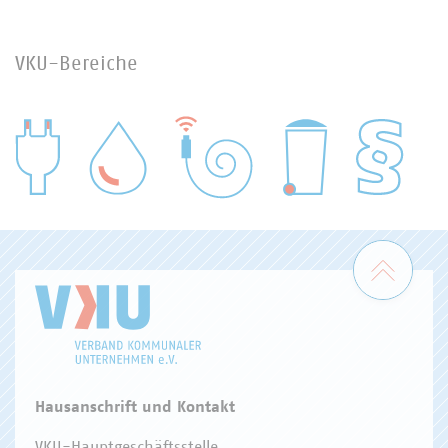
VKU-Bereiche
WASSER/ABWASSER
ENERGIEWIRTSCHAFT
ABFALLWIRTSCHAFT
RECHT
DIGITALISIERUNG/TK
Zum 
Hausanschrift und Kontakt
VKU-Hauptgeschäftsstelle