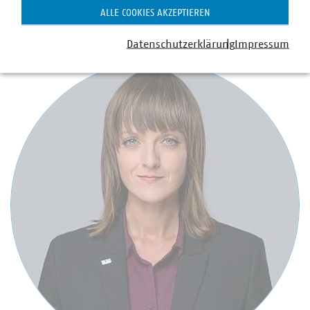
+49 170 8580-226
ALLE COOKIES AKZEPTIEREN
luig(at)vku(dot)de
Datenschutzerklärung
Impressum