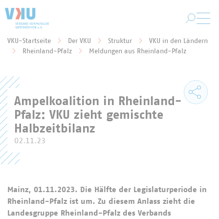
Zum Hauptinhalt springen
VKU-Startseite
Der VKU
Struktur
VKU in den Ländern
Sie befinden sich hier:
Rheinland-Pfalz
Meldungen aus Rheinland-Pfalz
Ampelkoalition in Rheinland-
Pfalz: VKU zieht gemischte
Halbzeitbilanz
02.11.23
Mainz, 01.11.2023. Die Hälfte der Legislaturperiode in
Rheinland-Pfalz ist um. Zu diesem Anlass zieht die
Landesgruppe Rheinland-Pfalz des Verbands