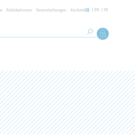
DE
EN
FR
se
Publikationen
Veranstaltungen
Kontakt
Suchbegriff
Als Mitglied anmel
Suche starten