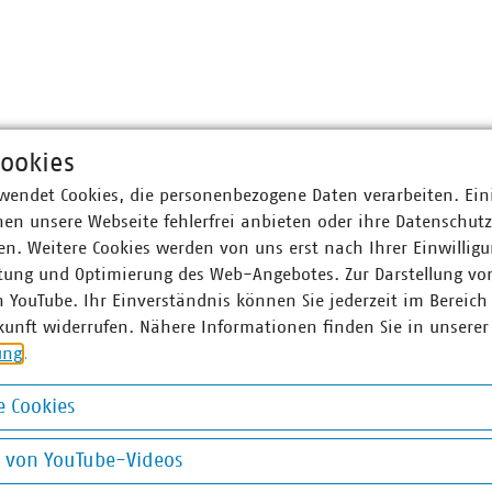
ookies
wendet Cookies, die personenbezogene Daten verarbeiten. Ein
en unsere Webseite fehlerfrei anbieten oder ihre Datenschut
n. Weitere Cookies werden von uns erst nach Ihrer Einwilligu
tung und Optimierung des Web-Angebotes. Zur Darstellung vo
n YouTube. Ihr Einverständnis können Sie jederzeit im Bereich
kunft widerrufen. Nähere Informationen finden Sie in unserer
ung
.
 Cookies
okies
g von YouTube-Videos
ABWASSER
DIGITALISIERUNG/TK
AB
on YouTube-Videos