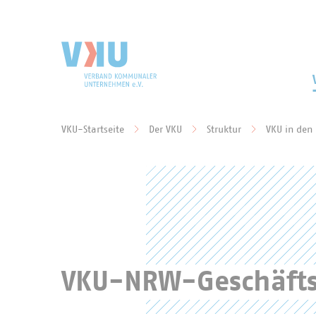
Zum Hauptinhalt springen
Zur Suche springen
VKU-Startseite
Der VKU
Struktur
VKU in den
Sie befinden sich hier:
VKU-NRW-Geschäfts