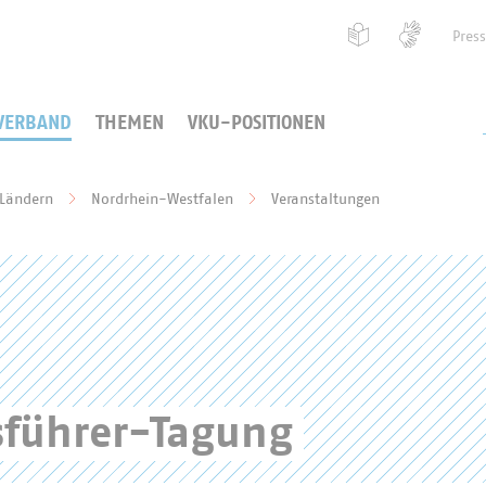
Pres
VERBAND
THEMEN
VKU-POSITIONEN
 Ländern
Nordrhein-Westfalen
Veranstaltungen
führer-Tagung