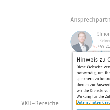
Ansprechpart
Simon
Refer
+49 2
schnep
Hinweis zu C
Diese Webseite ver
notwendig, um Ihn
speichern zu könne
dienen zur Auswer
wir die Dienste vo
Wirkung für die Zu
Datenschutzerklär
VKU-Bereiche