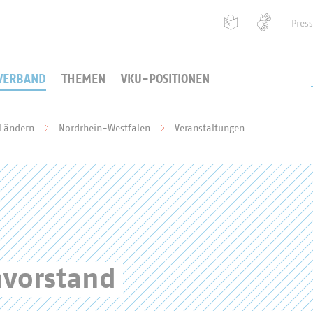
Pres
VERBAND
THEMEN
VKU-POSITIONEN
 Ländern
Nordrhein-Westfalen
Veranstaltungen
vorstand