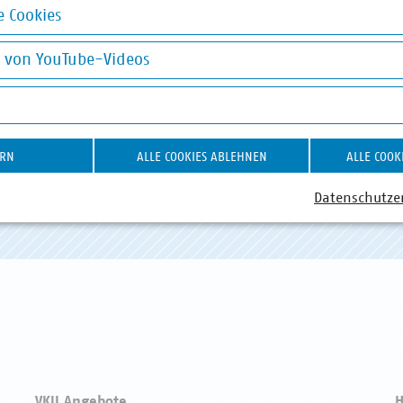
 Cookies
okies
g von YouTube-Videos
on YouTube-Videos
ABWASSER
DIGITALISIERUNG/TK
AB
ERN
ALLE COOKIES ABLEHNEN
ALLE COOK
Datenschutze
VKU Angebote
H