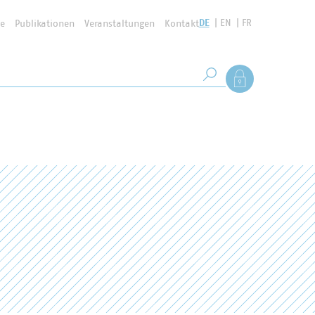
DE
EN
FR
se
Publikationen
Veranstaltungen
Kontakt
Suchbegriff
Als Mitglied anmel
Suche starten