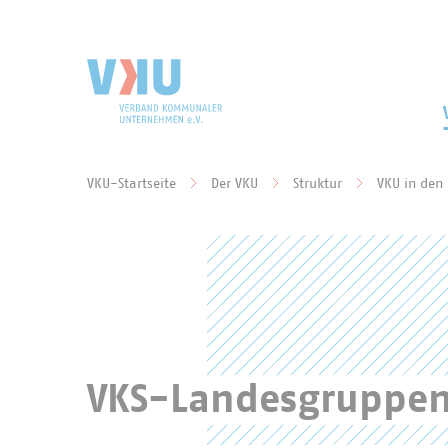
Zum Hauptinhalt springen
Zur Suche springen
VKU-Startseite
Der VKU
Struktur
VKU in den
Sie befinden sich hier:
VKS-Landesgruppen