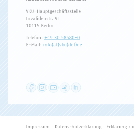
VKU-Hauptgeschäftsstelle
Invalidenstr. 91
10115 Berlin
Telefon:
+49 30 58580-0
E-Mail:
info(at)vku(dot)de
Facebook
Instagram
YouTube
XING
LinkedIn
Impressum
Datenschutzerklärung
Erklärung zur