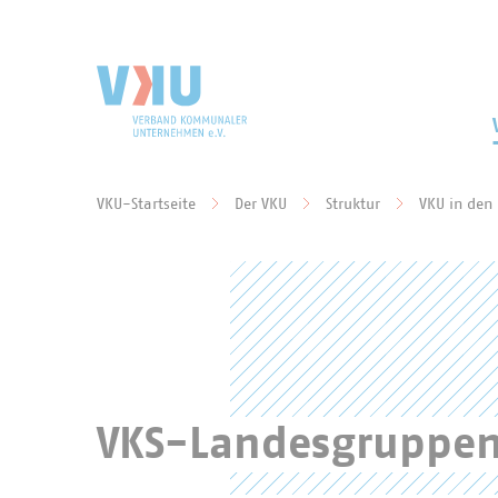
Zum Hauptinhalt springen
Zur Suche springen
VKU-Startseite
Der VKU
Struktur
VKU in den
Sie befinden sich hier:
VKS-Landesgruppen