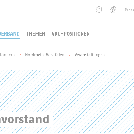
Pres
VERBAND
THEMEN
VKU-POSITIONEN
 Ländern
Nordrhein-Westfalen
Veranstaltungen
vorstand