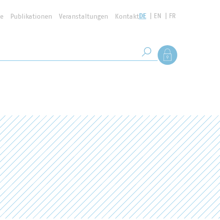
DE
EN
FR
se
Publikationen
Veranstaltungen
Kontakt
Suchbegriff
Als Mitglied anmel
Suche starten