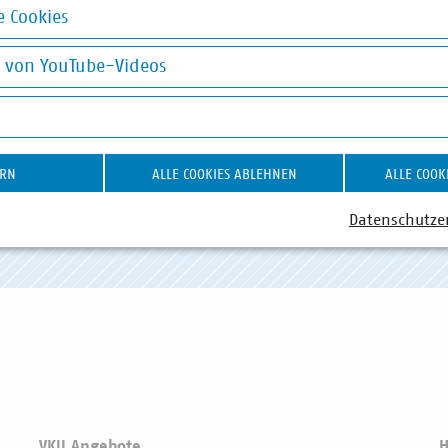
 Cookies
okies
g von YouTube-Videos
on YouTube-Videos
ABWASSER
DIGITALISIERUNG/TK
AB
ERN
ALLE COOKIES ABLEHNEN
ALLE COOK
Datenschutze
VKU Angebote
H