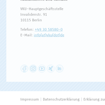
VKU-Hauptgeschäftsstelle
Invalidenstr. 91
10115 Berlin
Telefon:
+49 30 58580-0
E-Mail:
info(at)vku(dot)de
Facebook
Instagram
YouTube
XING
LinkedIn
Impressum
Datenschutzerklärung
Erklärung zur