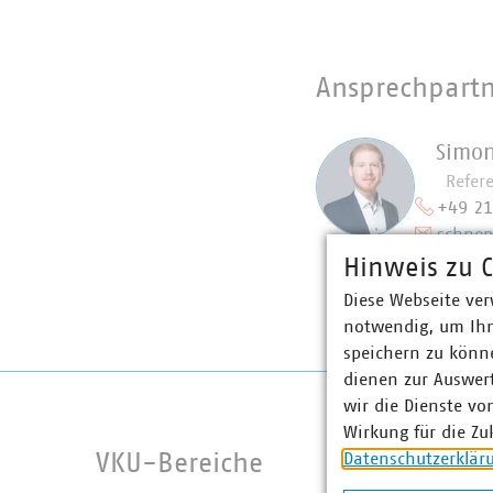
Ansprechpart
Simon
Refer
+49 2
schnep
Hinweis zu C
Diese Webseite ver
notwendig, um Ihn
speichern zu könne
dienen zur Auswer
wir die Dienste vo
Wirkung für die Zu
Datenschutzerklär
VKU-Bereiche