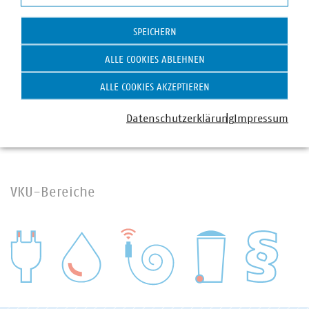
+49 211 159243-13
Statistik
kruse(at)vku(dot)de
SPEICHERN
ALLE COOKIES ABLEHNEN
ALLE COOKIES AKZEPTIEREN
Datenschutzerklärung
Impressum
VKU-Bereiche
WASSER/ABWASSER
ENERGIEWIRTSCHAFT
ABFALLWIRTSCHAFT
RECHT
DIGITALISIERUNG/TK