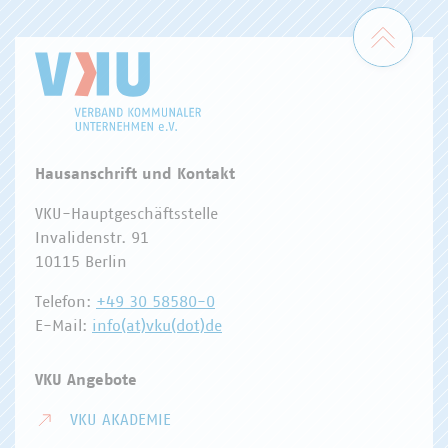
Zum 
Hausanschrift und Kontakt
VKU-Hauptgeschäftsstelle
Invalidenstr. 91
10115 Berlin
Telefon:
+49 30 58580-0
E-Mail:
info(at)vku(dot)de
VKU Angebote
VKU AKADEMIE