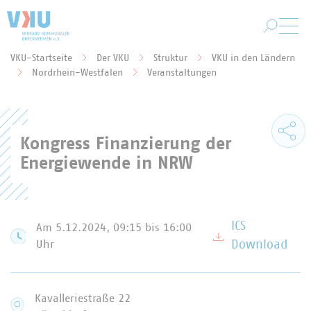
Zum Hauptinhalt springen
VKU-Startseite
Der VKU
Struktur
VKU in den Ländern
Sie befinden sich hier:
Nordrhein-Westfalen
Veranstaltungen
Kongress Finanzierung der
Energiewende in NRW
ICS
Am 5.12.2024, 09:15
bis 16:00
Uhr
Download
Kavalleriestraße 22