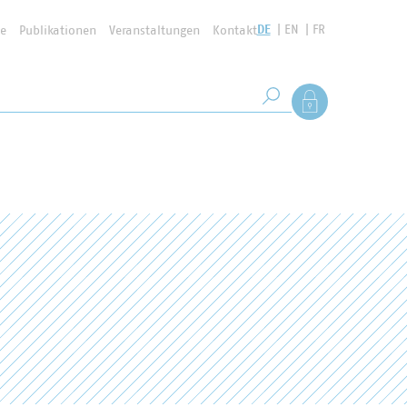
DE
EN
FR
se
Publikationen
Veranstaltungen
Kontakt
Suchbegriff
Als Mitglied anmel
Suche starten