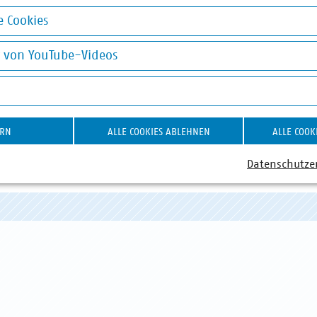
 Cookies
okies
g von YouTube-Videos
on YouTube-Videos
ERN
ALLE COOKIES ABLEHNEN
ALLE COOK
ABWASSER
DIGITALISIERUNG/TK
AB
Datenschutze