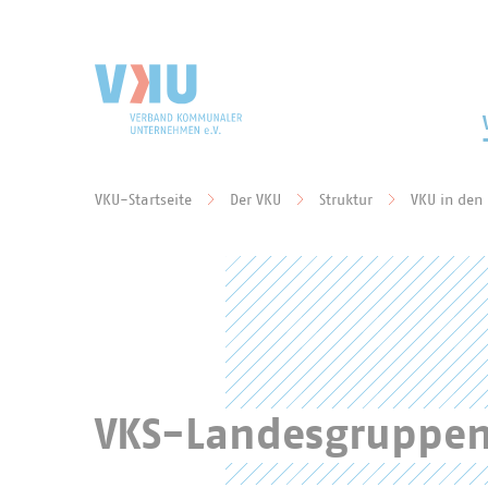
Zum Hauptinhalt springen
Zur Suche springen
VKU-Startseite
Der VKU
Struktur
VKU in den
Sie befinden sich hier:
VKS-Landesgruppen