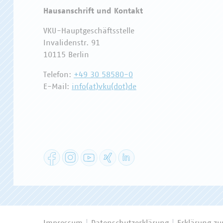
Hausanschrift und Kontakt
VKU-Hauptgeschäftsstelle
Invalidenstr. 91
10115 Berlin
Telefon:
+49 30 58580-0
E-Mail:
info(at)vku(dot)de
Facebook
Instagram
YouTube
XING
LinkedIn