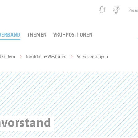
Pres
VERBAND
THEMEN
VKU-POSITIONEN
 Ländern
Nordrhein-Westfalen
Veranstaltungen
vorstand