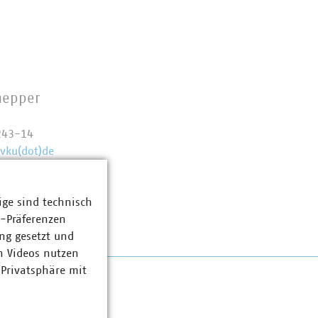
nepper
243-14
vku(dot)de
ige sind technisch
z-Präferenzen
ng gesetzt und
n Videos nutzen
 Privatsphäre mit