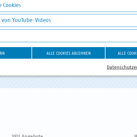
 Cookies
okies
g von YouTube-Videos
on YouTube-Videos
ABWASSER
DIGITALISIERUNG/TK
AB
ERN
ALLE COOKIES ABLEHNEN
ALLE COOK
Datenschutze
VKU Angebote
H