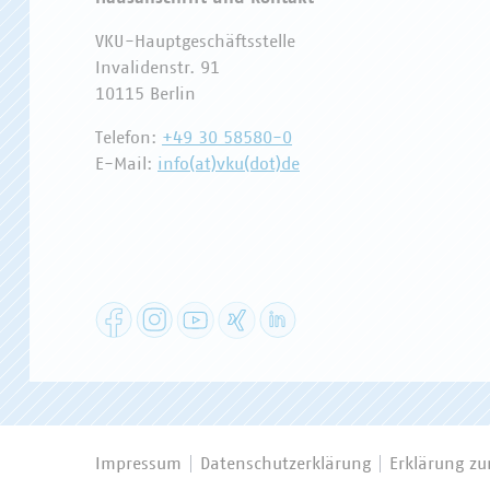
VKU-Hauptgeschäftsstelle
Invalidenstr. 91
10115 Berlin
Telefon:
+49 30 58580-0
E-Mail:
info(at)vku(dot)de
Facebook
Instagram
YouTube
XING
LinkedIn
Impressum
Datenschutzerklärung
Erklärung zur