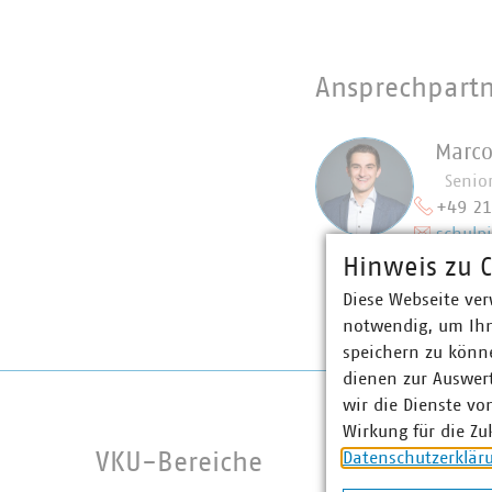
Ansprechpart
Marco
Senio
+49 2
schulp
Hinweis zu C
Diese Webseite ver
notwendig, um Ihn
speichern zu könne
dienen zur Auswer
wir die Dienste vo
Wirkung für die Zu
Datenschutzerklär
VKU-Bereiche