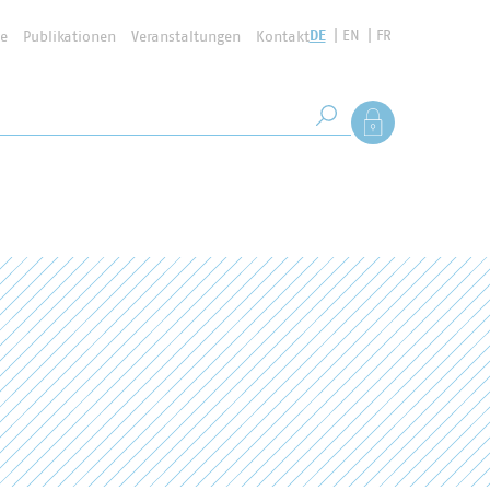
DE
EN
FR
se
Publikationen
Veranstaltungen
Kontakt
Suchbegriff
Als Mitglied anmel
Suche starten