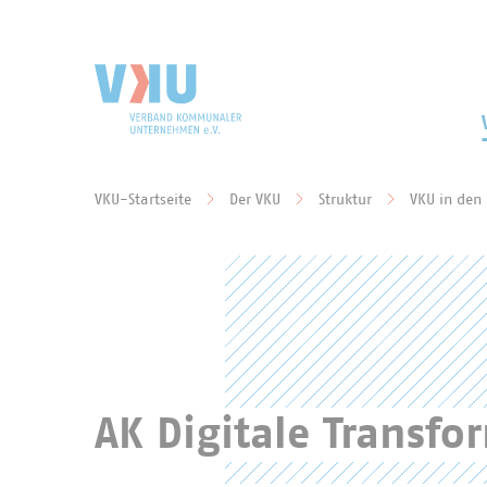
Zum Hauptinhalt springen
Zur Suche springen
VKU-Startseite
Der VKU
Struktur
VKU in den
Sie befinden sich hier:
AK Digitale Transf