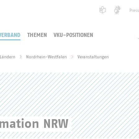
Pres
VERBAND
THEMEN
VKU-POSITIONEN
 Ländern
Nordrhein-Westfalen
Veranstaltungen
ormation NRW