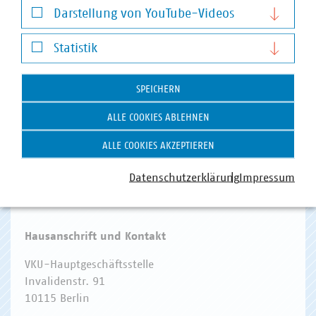
Darstellung von YouTube-Videos
Darstellung von YouTube-Videos
Statistik
Statistik
SPEICHERN
WASSER/ABWASSER
ENERGIEWIRTSCHAFT
ABFALLWIRTSCHAFT
RECHT
DIGITALISIERUNG/TK
ALLE COOKIES ABLEHNEN
Zum 
ALLE COOKIES AKZEPTIEREN
Datenschutzerklärung
Impressum
Hausanschrift und Kontakt
VKU-Hauptgeschäftsstelle
Invalidenstr. 91
10115 Berlin