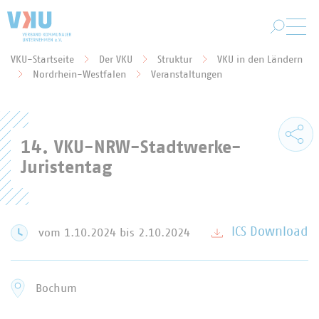
Zum Hauptinhalt springen
VKU-Startseite
Der VKU
Struktur
VKU in den Ländern
Sie befinden sich hier:
Nordrhein-Westfalen
Veranstaltungen
14. VKU-NRW-Stadtwerke-
Juristentag
ICS Download
vom 1.10.2024
bis 2.10.2024
Bochum