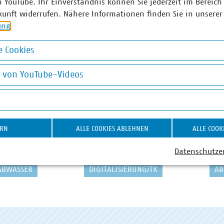
n YouTube. Ihr Einverständnis können Sie jederzeit im Bereich
kunft widerrufen. Nähere Informationen finden Sie in unserer
ung
.
 Cookies
okies
g von YouTube-Videos
on YouTube-Videos
ERN
ALLE COOKIES ABLEHNEN
ALLE COOK
Datenschutze
ABWASSER
DIGITALISIERUNG/TK
AB