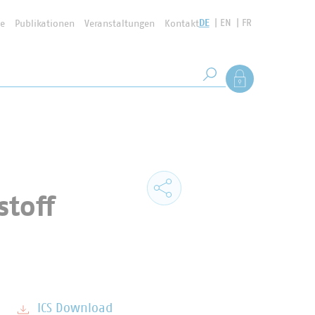
DE
EN
FR
se
Publikationen
Veranstaltungen
Kontakt
Suchbegriff
Als Mitglied anmel
Suche starten
stoff
ICS Download