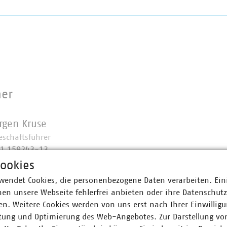
ner
ürgen Kruse
eschäftsführer
11 159243-13
at)vku(dot)de
ookies
wendet Cookies, die personenbezogene Daten verarbeiten. Ein
en unsere Webseite fehlerfrei anbieten oder ihre Datenschut
n. Weitere Cookies werden von uns erst nach Ihrer Einwilligu
tung und Optimierung des Web-Angebotes. Zur Darstellung vo