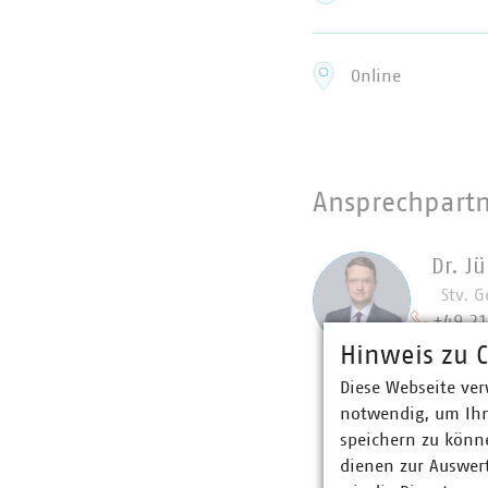
Online
Ansprechpart
Dr. J
Stv. G
+49 2
kruse(
Hinweis zu C
Diese Webseite ver
notwendig, um Ihn
speichern zu könne
dienen zur Auswer