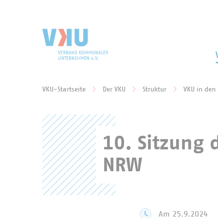
Zum Hauptinhalt springen
Zur Suche springen
VKU-Startseite
Der VKU
Struktur
VKU in den
Sie befinden sich hier:
10. Sitzung d
NRW
Am 25.9.2024