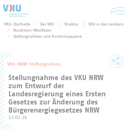
Zum Hauptinhalt springen
VKU-Startseite
Der VKU
Struktur
VKU in den Ländern
Nordrhein-Westfalen
Sie befinden sich hier:
Stellungnahmen und Positionspapiere
VKU-NRW-Stellungnahme
Stellungnahme des VKU NRW
zum Entwurf der
Landesregierung eines Ersten
Gesetzes zur Änderung des
Bürgerenergiegesetzes NRW
13.02.26