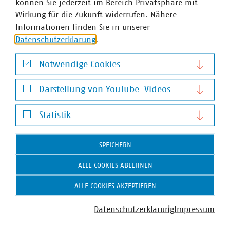
Stv. Geschäftsführer
können Sie jederzeit im Bereich Privatsphäre mit
+49 211 159243-13
Wirkung für die Zukunft widerrufen. Nähere
kruse(at)vku(dot)de
Informationen finden Sie in unserer
Datenschutzerklärung
.
Notwendige Cookies
Notwendige Cookies
Darstellung von YouTube-Videos
Darstellung von YouTube-Videos
Statistik
Statistik
SPEICHERN
VKU-Bereiche
ALLE COOKIES ABLEHNEN
ALLE COOKIES AKZEPTIEREN
Datenschutzerklärung
Impressum
WASSER/ABWASSER
ENERGIEWIRTSCHAFT
ABFALLWIRTSCHAFT
RECHT
DIGITALISIERUNG/TK