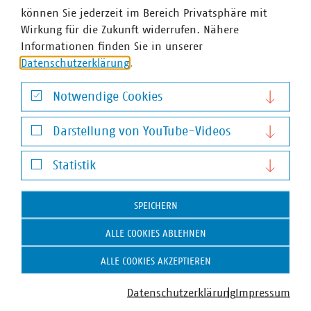
Dr. Jürgen Kruse
können Sie jederzeit im Bereich Privatsphäre mit
Stv. Geschäftsführer
Wirkung für die Zukunft widerrufen. Nähere
+49 211 159243-13
Informationen finden Sie in unserer
kruse(at)vku(dot)de
Datenschutzerklärung
.
Notwendige Cookies
Notwendige Cookies
Darstellung von YouTube-Videos
Darstellung von YouTube-Videos
Statistik
Statistik
SPEICHERN
VKU-Bereiche
ALLE COOKIES ABLEHNEN
ALLE COOKIES AKZEPTIEREN
Datenschutzerklärung
Impressum