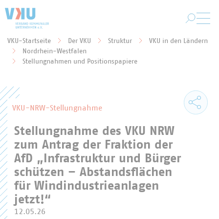
Zum Hauptinhalt springen
VKU-Startseite
Der VKU
Struktur
VKU in den Ländern
Nordrhein-Westfalen
Sie befinden sich hier:
Stellungnahmen und Positionspapiere
VKU-NRW-Stellungnahme
Stellungnahme des VKU NRW
zum Antrag der Fraktion der
AfD „Infrastruktur und Bürger
schützen – Abstandsflächen
für Windindustrieanlagen
jetzt!“
12.05.26