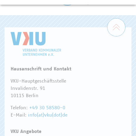
WASSER/ABWASSER
ENERGIEWIRTSCHAFT
ABFALLWIRTSCHAFT
RECHT
DIGITALISIERUNG/TK
Zum 
Hausanschrift und Kontakt
VKU-Hauptgeschäftsstelle
Invalidenstr. 91
10115 Berlin
Telefon:
+49 30 58580-0
E-Mail:
info(at)vku(dot)de
VKU Angebote