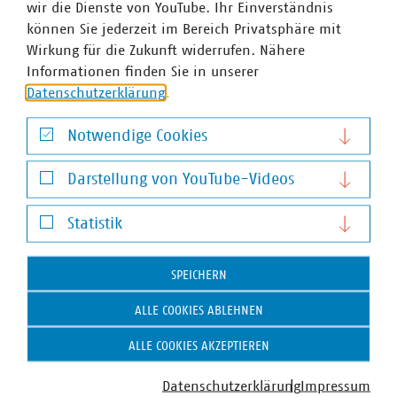
wir die Dienste von YouTube. Ihr Einverständnis
Dr. Jürgen Kruse
können Sie jederzeit im Bereich Privatsphäre mit
Wirkung für die Zukunft widerrufen. Nähere
Stv. Geschäftsführer
Informationen finden Sie in unserer
+49 211 159243-13
Datenschutzerklärung
.
kruse(at)vku(dot)de
Notwendige Cookies
Notwendige Cookies
Darstellung von YouTube-Videos
Darstellung von YouTube-Videos
Statistik
Statistik
SPEICHERN
ALLE COOKIES ABLEHNEN
VKU-Bereiche
ALLE COOKIES AKZEPTIEREN
Datenschutzerklärung
Impressum