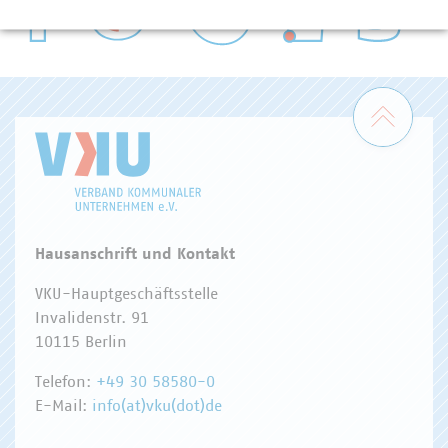
WASSER/ABWASSER
ENERGIEWIRTSCHAFT
ABFALLWIRTSCHAFT
RECHT
DIGITALISIERUNG/TK
Zum 
Hausanschrift und Kontakt
VKU-Hauptgeschäftsstelle
Invalidenstr. 91
10115 Berlin
Telefon:
+49 30 58580-0
E-Mail:
info(at)vku(dot)de