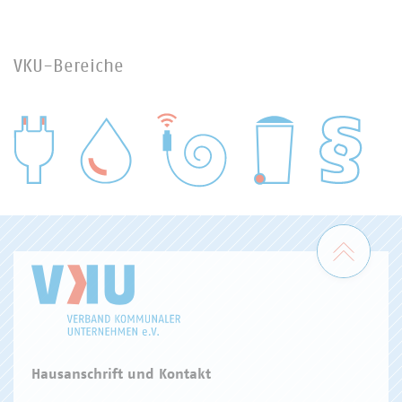
VKU-Bereiche
WASSER/ABWASSER
ENERGIEWIRTSCHAFT
ABFALLWIRTSCHAFT
RECHT
DIGITALISIERUNG/TK
Zum 
Hausanschrift und Kontakt