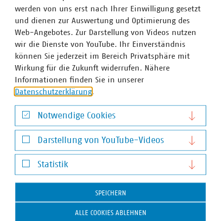
werden von uns erst nach Ihrer Einwilligung gesetzt
und dienen zur Auswertung und Optimierung des
Web-Angebotes. Zur Darstellung von Videos nutzen
wir die Dienste von YouTube. Ihr Einverständnis
können Sie jederzeit im Bereich Privatsphäre mit
Wirkung für die Zukunft widerrufen. Nähere
Informationen finden Sie in unserer
Datenschutzerklärung
.
VKU NRW-Stellungnahme
Stellungnahme des VKU NRW zum Entwurf der
Notwendige Cookies
Landesregierung für ein Gesetz über die
Notwendige Cookies
Feststellung des Haushaltsplans des Landes
Darstellung von YouTube-Videos
NRW für das Haushaltsjahr 2025
Darstellung von YouTube-Videos
24.10.2024
Statistik
PDF Download
Statistik
SPEICHERN
ALLE COOKIES ABLEHNEN