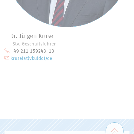
Dr. Jürgen Kruse
Stv. Geschäftsführer
+49 211 159243-13
kruse(at)vku(dot)de
Zum 