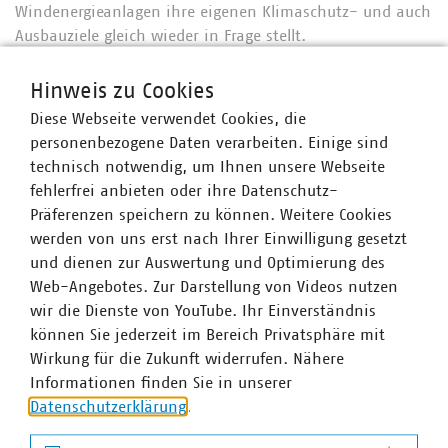
Windenergieanlagen ihre eigenen Klimaschutz- und auch
Ausbauziele gleich wieder in Frage stellt.
Es ist zwar begrüßenswert, dass die Landesregierung
Hinweis zu Cookies
nach deutlicher und breiter Kritik den ersten
Diese Webseite verwendet Cookies, die
Gesetzentwurf nachgebessert und insbesondere die
personenbezogene Daten verarbeiten. Einige sind
sogenannte 10-Häuser-Regel sowie den 720-Meter-
technisch notwendig, um Ihnen unsere Webseite
Mindestabstand für bestehende Flächennutzungspläne
fehlerfrei anbieten oder ihre Datenschutz-
gestrichen hat. Aber auch in ihrer entschärften Form
Präferenzen speichern zu können. Weitere Cookies
behindert die nun beschlossene Abstandsregelung den
werden von uns erst nach Ihrer Einwilligung gesetzt
notwendigen Ausbau der Windkraft in Nordrhein-
und dienen zur Auswertung und Optimierung des
Westfalen. Bereits heute fehlen vielerorts Flächen für den
Web-Angebotes. Zur Darstellung von Videos nutzen
Zubau neuer Windräder.
wir die Dienste von YouTube. Ihr Einverständnis
Pauschale Abstandsregelungen führen dazu, dass
können Sie jederzeit im Bereich Privatsphäre mit
geeignete Flächen weiter verkleinert werden. Zudem
Wirkung für die Zukunft widerrufen. Nähere
erschweren Abstandsregelungen die Modernisierung
Informationen finden Sie in unserer
bestehender Windenergie-Standorte (Repowering). Daher
Datenschutzerklärung
.
ist es besonders bedauerlich, dass trotz eindringlicher