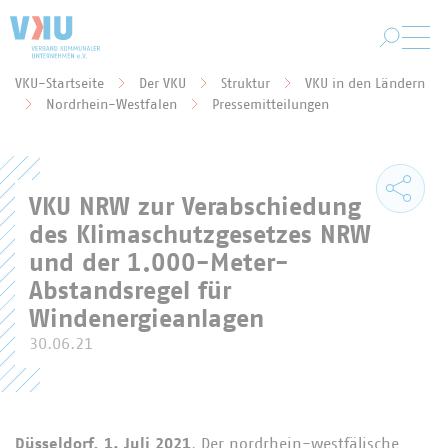
Zum Hauptinhalt springen
VKU-Startseite
Der VKU
Struktur
VKU in den Ländern
Sie befinden sich hier:
Nordrhein-Westfalen
Pressemitteilungen
VKU NRW zur Verabschiedung
des Klimaschutzgesetzes NRW
und der 1.000-Meter-
Abstandsregel für
Windenergieanlagen
30.06.21
Düsseldorf, 1. Juli 2021
. Der nordrhein-westfälische