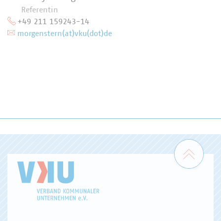
Referentin
+49 211 159243-14
morgenstern(at)vku(dot)de
Zum 