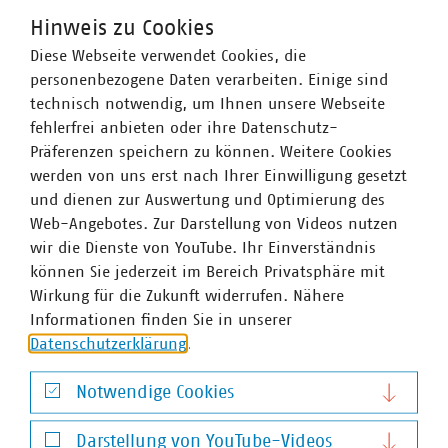
lokalen und regionalen Umfeld ergeben sich zahlreiche
Synergieeffekte zwischen den einzelnen Sektoren. Im
Hinweis zu Cookies
Hinblick auf die Anwendung und Erzeugung von
Diese Webseite verwendet Cookies, die
Wasserstoff dürfen diese Synergien vor allem vor dem
personenbezogene Daten verarbeiten. Einige sind
Hintergrund der Sektorenkopplung nicht außer Acht
technisch notwendig, um Ihnen unsere Webseite
gelassen werden. Praktisch sind unter Federführung oder
fehlerfrei anbieten oder ihre Datenschutz-
Beteiligung kommunaler Unternehmen einige
Präferenzen speichern zu können. Weitere Cookies
vielversprechende Projekte in Nordrhein-Westfalen
werden von uns erst nach Ihrer Einwilligung gesetzt
bereits realisiert oder in der Planung.
und dienen zur Auswertung und Optimierung des
Web-Angebotes. Zur Darstellung von Videos nutzen
Die Bestrebungen der Landesregierung, alle Potentiale der
wir die Dienste von YouTube. Ihr Einverständnis
Wasserstoffwirtschaft in Deutschland zu heben, sind sehr
können Sie jederzeit im Bereich Privatsphäre mit
erfreulich. Auf regionaler Ebene bestehen erhebliche
Wirkung für die Zukunft widerrufen. Nähere
Möglichkeiten zur Wasserstofferzeugung; diese werden
Informationen finden Sie in unserer
zwar angesprochen, aber noch nicht hinreichend
Datenschutzerklärung
.
gewürdigt. Insbesondere Nordrhein-Westfalen kann sich
aufgrund seiner geografischen Lage und der
Notwendige Cookies
gemeinsamen Grenze mit den Niederlanden auf einem
Notwendige Cookies
zukünftigen europäischen Wasserstoffmarkt mit einer Art
Darstellung von YouTube-Videos