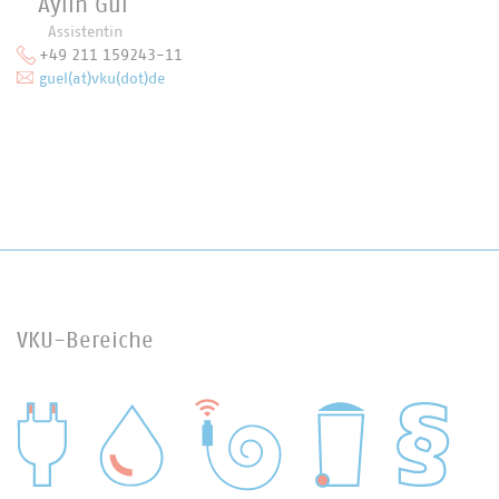
Aylin Gül
Assistentin
+49 211 159243-11
guel(at)vku(dot)de
VKU-Bereiche
WASSER/ABWASSER