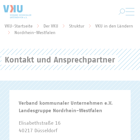
Zum Hauptinhalt springen
VKU-Startseite
Der VKU
Struktur
VKU in den Ländern
Sie befinden sich hier:
Nordrhein-Westfalen
Kontakt und Ansprechpartner
Verband kommunaler Unternehmen e.V.
Landesgruppe Nordrhein-Westfalen
Elisabethstraße 16
40217 Düsseldorf