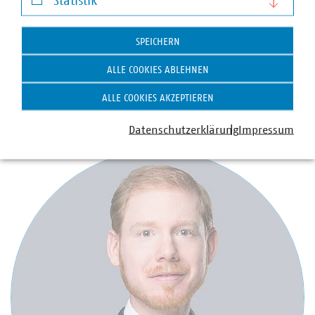
Statistik
Statistik
SPEICHERN
Valeriya Morgenstern
Referentin
ALLE COOKIES ABLEHNEN
+49 211 159243-14
ALLE COOKIES AKZEPTIEREN
morgenstern(at)vku(dot)de
Datenschutzerklärung
Impressum