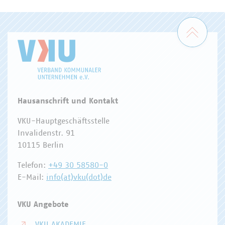
ENERGIEWIRTSCHAFT
ABFALLWIRTSCHAFT
RECHT
DIGITALISIERUNG/TK
Zum 
Hausanschrift und Kontakt
VKU-Hauptgeschäftsstelle
Invalidenstr. 91
10115 Berlin
Telefon:
+49 30 58580-0
E-Mail:
info(at)vku(dot)de
VKU Angebote
VKU AKADEMIE