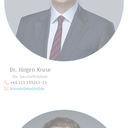
Dr. Jürgen Kruse
Stv. Geschäftsführer
+49 211 159243-13
kruse(at)vku(dot)de