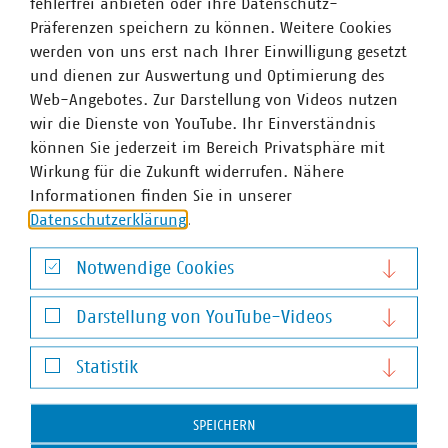
fehlerfrei anbieten oder ihre Datenschutz-
Präferenzen speichern zu können. Weitere Cookies
werden von uns erst nach Ihrer Einwilligung gesetzt
und dienen zur Auswertung und Optimierung des
Web-Angebotes. Zur Darstellung von Videos nutzen
wir die Dienste von YouTube. Ihr Einverständnis
können Sie jederzeit im Bereich Privatsphäre mit
Dr. Jürgen Kruse
Wirkung für die Zukunft widerrufen. Nähere
Stv. Geschäftsführer
Informationen finden Sie in unserer
+49 211 159243-13
Datenschutzerklärung
.
kruse(at)vku(dot)de
Notwendige Cookies
Notwendige Cookies
Sitzungen
Darstellung von YouTube-Videos
Darstellung von YouTube-Videos
Statistik
Die 11. Sitzung findet statt am 16.07.2026 in Aachen
Statistik
SPEICHERN