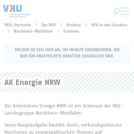
Zum Hauptinhalt springen
VKU-Startseite
Der VKU
Struktur
VKU in den Ländern
Sie befinden sich hier:
Nordrhein-Westfalen
Gremien
MELDEN SIE SICH HIER AN, UM INHALTE EINZUBLENDEN, DIE
NUR FÜR ANGEMELDETE BENUTZER ZUGÄNGLICH SIND.
AK Energie NRW
Anmeldung als VKU-Mitglied
Geben Sie Ihren Benutzernamen (Ihre E-Mail-
Adresse) und Ihr Passwort ein, um sich für den
Der Arbeitskreis Energie NRW ist ein Gremium der VKU-
Mitgliederbereich anzumelden.
Landesgruppe Nordrhein-Westfalen.
Benutzername
Seine Hauptaufgabe besteht darin, verbandspolitische
Positionen zu energiepolitischen Themen auf