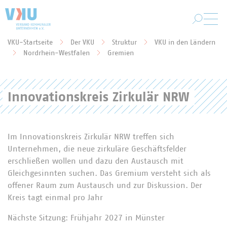
Zum Hauptinhalt springen
VKU-Startseite
Der VKU
Struktur
VKU in den Ländern
Sie befinden sich hier:
Nordrhein-Westfalen
Gremien
Innovationskreis Zirkulär NRW
Im Innovationskreis Zirkulär NRW treffen sich
Unternehmen, die neue zirkuläre Geschäftsfelder
erschließen wollen und dazu den Austausch mit
Gleichgesinnten suchen. Das Gremium versteht sich als
offener Raum zum Austausch und zur Diskussion. Der
Kreis tagt einmal pro Jahr
Nächste Sitzung: Frühjahr 2027 in Münster