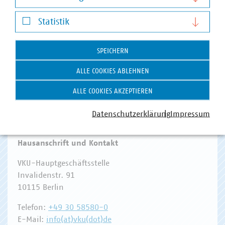
Darstellung von YouTube-Videos
Statistik
Statistik
WASSER/ABWASSER
ENERGIEWIRTSCHAFT
ABFALLWIRTSCHAFT
RECHT
DIGITALISIERUNG/TK
SPEICHERN
Zum 
ALLE COOKIES ABLEHNEN
ALLE COOKIES AKZEPTIEREN
Datenschutzerklärung
Impressum
Hausanschrift und Kontakt
VKU-Hauptgeschäftsstelle
Invalidenstr. 91
10115 Berlin
Telefon:
+49 30 58580-0
E-Mail:
info(at)vku(dot)de