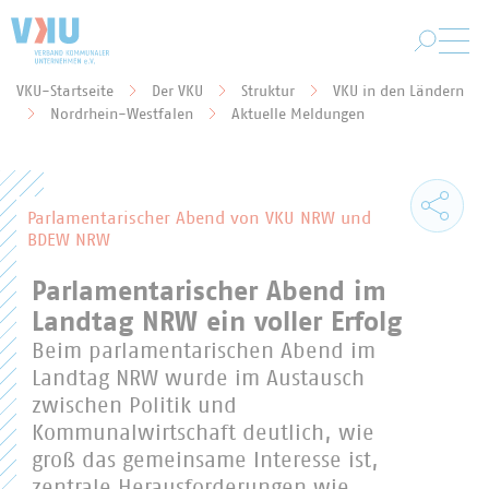
Zum Hauptinhalt springen
VKU-Startseite
Der VKU
Struktur
VKU in den Ländern
Sie befinden sich hier:
Nordrhein-Westfalen
Aktuelle Meldungen
Parlamentarischer Abend von VKU NRW und
BDEW NRW
Parlamentarischer Abend im
Landtag NRW ein voller Erfolg
Beim parlamentarischen Abend im
Landtag NRW wurde im Austausch
zwischen Politik und
Kommunalwirtschaft deutlich, wie
groß das gemeinsame Interesse ist,
zentrale Herausforderungen wie