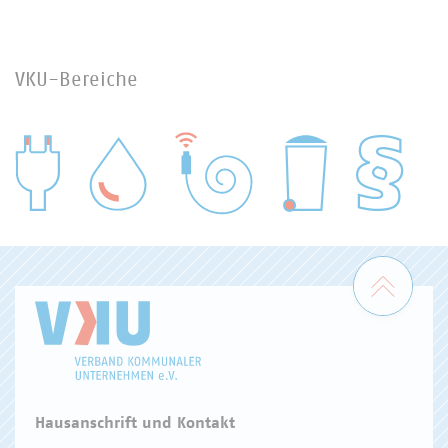
VKU-Bereiche
WASSER/ABWASSER
ENERGIEWIRTSCHAFT
ABFALLWIRTSCHAFT
RECHT
DIGITALISIERUNG/TK
Zum 
Hausanschrift und Kontakt