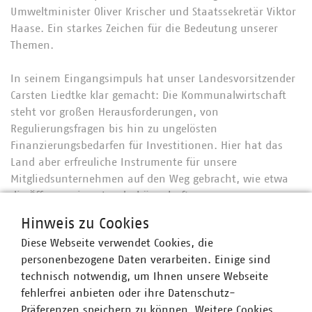
Umweltminister Oliver Krischer und Staatssekretär Viktor
Haase. Ein starkes Zeichen für die Bedeutung unserer
Themen.
In seinem Eingangsimpuls hat unser Landesvorsitzender
Carsten Liedtke klar gemacht: Die Kommunalwirtschaft
steht vor großen Herausforderungen, von
Regulierungsfragen bis hin zu ungelösten
Finanzierungsbedarfen für Investitionen. Hier hat das
Land aber erfreuliche Instrumente für unsere
Mitgliedsunternehmen auf den Weg gebracht, wie etwa
die Öffnung eines Landesbürgschaftsprogramms.
unterstrich er.
Hinweis zu Cookies
Diese Webseite verwendet Cookies, die
Spannend wurde es auch im Dialog zwischen dem
personenbezogene Daten verarbeiten. Einige sind
Vorsitzenden der CDU-Landtagsfraktion NRW Thorsten
technisch notwendig, um Ihnen unsere Webseite
Schick und BDEW-Landesvorsitzendem Sven Becker. Dabei
fehlerfrei anbieten oder ihre Datenschutz-
ging es unter anderem um die Fortschritte bei der
Präferenzen speichern zu können. Weitere Cookies