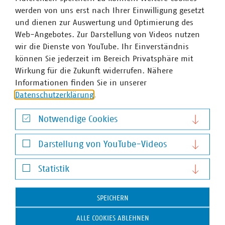
Beschleunigung von Genehmigungsverfahren, zum
werden von uns erst nach Ihrer Einwilligung gesetzt
Beispiel für Anlagen der erneuerbaren Energieerzeugung.
und dienen zur Auswertung und Optimierung des
Gleichzeitig wurde deutlich: Der gemeinsame Anspruch,
Web-Angebotes. Zur Darstellung von Videos nutzen
Tempo zu machen, ist da, doch die Herausforderungen
wir die Dienste von YouTube. Ihr Einverständnis
bleiben vielfältig.
können Sie jederzeit im Bereich Privatsphäre mit
Wirkung für die Zukunft widerrufen. Nähere
Am Ende bleibt: Viele gute Gespräche, neue Kontakte und
Informationen finden Sie in unserer
das Gefühl, dass der direkte Austausch zwischen Politik
Datenschutzerklärung
.
und Kommunalwirtschaft wichtiger ist denn je.
Notwendige Cookies
Danke an alle, die dabei waren und den Abend so
Notwendige Cookies
lebendig gemacht haben!
Darstellung von YouTube-Videos
Darstellung von YouTube-Videos
Impressionen des Abends
Statistik
Statistik
SPEICHERN
ALLE COOKIES ABLEHNEN