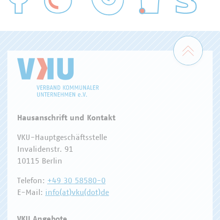
WASSER/ABWASSER
ENERGIEWIRTSCHAFT
ABFALLWIRTSCHAFT
RECHT
DIGITALISIERUNG/TK
Zum 
Hausanschrift und Kontakt
VKU-Hauptgeschäftsstelle
Invalidenstr. 91
10115 Berlin
Telefon:
+49 30 58580-0
E-Mail:
info(at)vku(dot)de
VKU Angebote