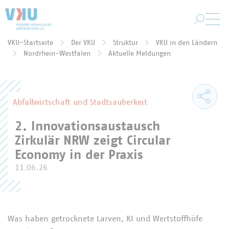
Zum Hauptinhalt springen
VKU-Startseite
Der VKU
Struktur
VKU in den Ländern
Sie befinden sich hier:
Nordrhein-Westfalen
Aktuelle Meldungen
Abfallwirtschaft und Stadtsauberkeit
2. Innovationsaustausch
Zirkulär NRW zeigt Circular
Economy in der Praxis
11.06.26
Was haben getrocknete Larven, KI und Wertstoffhöfe