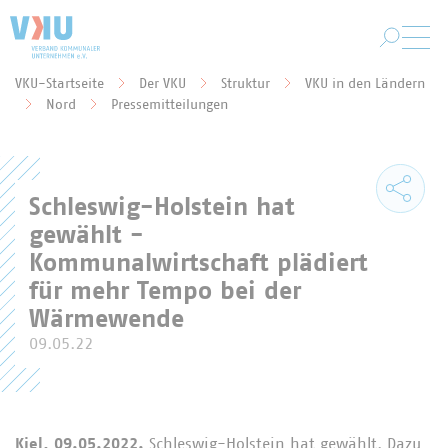
Zum Hauptinhalt springen
VKU-Startseite
Der VKU
Struktur
VKU in den Ländern
Sie befinden sich hier:
Nord
Pressemitteilungen
Schleswig-Holstein hat
gewählt -
Kommunalwirtschaft plädiert
für mehr Tempo bei der
Wärmewende
09.05.22
Kiel, 09.05.2022.
Schleswig-Holstein hat gewählt. Dazu