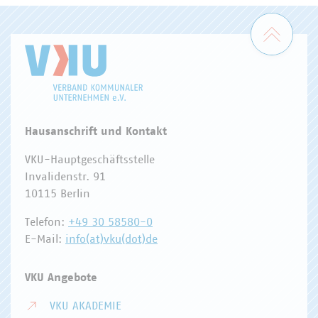
Zum 
Hausanschrift und Kontakt
VKU-Hauptgeschäftsstelle
Invalidenstr. 91
10115 Berlin
Telefon:
+49 30 58580-0
E-Mail:
info(at)vku(dot)de
VKU Angebote
VKU AKADEMIE