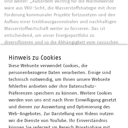
Und weiter: „Außerdem wichtig für die Wärmewende
wäre aus VKU-Sicht, die Wasserstoffstrategie mit ihrer
Förderung kommunaler Projekte fortzusetzen und den
Aufbau einer treibhausgasneutralen und nachhaltigen
Wasserstoffwirtschaft weiter zu forcieren. Das ist
entscheidend, um unser Energieportfolio zu
diversifizieren und so die Abhängigkeit vom russischen
Gas zu reduzieren. Bewährtes erhalten, Neues wagen:
Jedes Gigawatt treibhausgasneutralen Stroms und jeder
Hinweis zu Cookies
Kubikmeter CO2-armes Gas helfen bei der
Diese Webseite verwendet Cookies, die
Versorgungsicherheit. Jede Tonne CO2, die wir einsparen,
personenbezogene Daten verarbeiten. Einige sind
hilft auf dem Weg zu klimaneutralen Kommunen.”
technisch notwendig, um Ihnen unsere Webseite
fehlerfrei anbieten oder ihre Datenschutz-
Startprämie für sichere und bezahlbare Daseinsvorsorge
Präferenzen speichern zu können. Weitere Cookies
im ländlichen Raum
werden von uns erst nach Ihrer Einwilligung gesetzt
In vielen ländlichen Regionen Schleswig-Holsteins
und dienen zur Auswertung und Optimierung des
schultern immer weniger Menschen die Kosten für den
Web-Angebotes. Zur Darstellung von Videos nutzen
Erhalt und den Betrieb der Infrastrukturen der
wir die Dienste von YouTube. Ihr Einverständnis
Daseinsvorsorge, wie die kommunale Wasserver- und
können Sie jederzeit im Bereich Privatsphäre mit