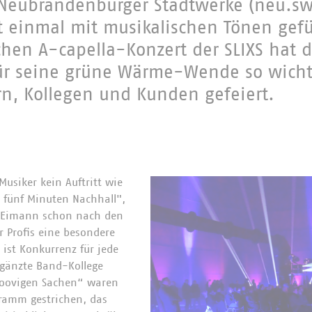
eubrandenburger Stadtwerke (neu.sw) 
st einmal mit musikalischen Tönen gefü
chen A-capella-Konzert der SLIXS hat 
r seine grüne Wärme-Wende so wicht
n, Kollegen und Kunden gefeiert.
Musiker kein Auftritt wie
t fünf Minuten Nachhall",
el Eimann schon nach den
ür Profis eine besondere
 ist Konkurrenz für jede
ergänzte Band-Kollege
groovigen Sachen“ waren
ramm gestrichen, das