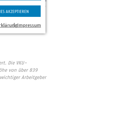
©
neu.sw
IES AKZEPTIEREN
rklärung
Impressum
rt. Die VKU-
Höhe von über 839
wichtiger Arbeitgeber