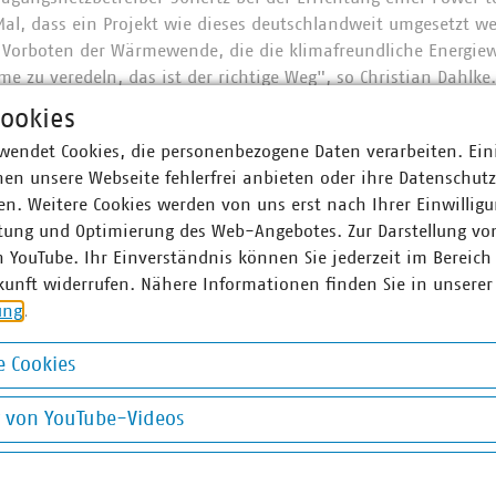
 Mal, dass ein Projekt wie dieses deutschlandweit umgesetzt we
 Vorboten der Wärmewende, die die klimafreundliche Energie
e zu veredeln, das ist der richtige Weg", so Christian Dahlke.
ookies
 das Publikum zu öffnen, war offenbar auch richtig. Die Gäste
nso wie von dem riesigen Bauwerk beeindruckt. Klar wurde an
wendet Cookies, die personenbezogene Daten verarbeiten. Ein
t zu schade, um "nur" mit Wasser gefüllt zu werden.
en unsere Webseite fehlerfrei anbieten oder ihre Datenschut
n. Weitere Cookies werden von uns erst nach Ihrer Einwilligu
adtwerke GmbH
tung und Optimierung des Web-Angebotes. Zur Darstellung vo
n YouTube. Ihr Einverständnis können Sie jederzeit im Bereich
kunft widerrufen. Nähere Informationen finden Sie in unserer
ung
.
zur Veranstaltung
 Cookies
okies
g von YouTube-Videos
on YouTube-Videos