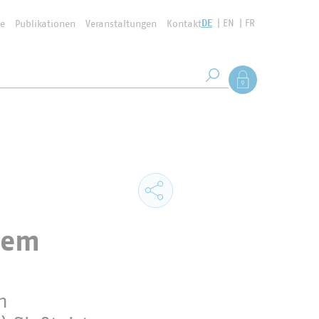
DE
EN
FR
se
Publikationen
Veranstaltungen
Kontakt
Suchbegriff
Als Mitglied anmel
Suche starten
hem
n