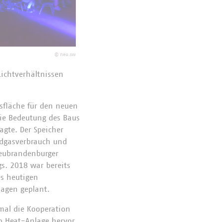
©
neu.sw
ichtverhältnissen
sfläche für den neuen
ie Bedeutung des Baus
agte. Der Speicher
rdgasverbrauch und
Neubrandenburger
s. 2018 war bereits
s heutigen
lagen geplant.
al die Kooperation
o Heat-Anlage hervor.