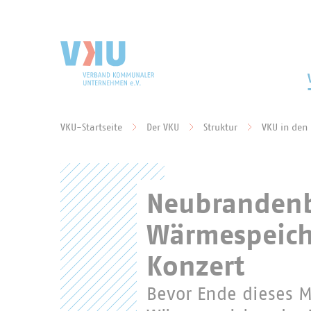
Zum Hauptinhalt springen
Zur Suche springen
VKU-Startseite
Der VKU
Struktur
VKU in den
Sie befinden sich hier:
Neubrandenb
Wärmespeich
Konzert
Bevor Ende dieses 