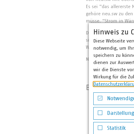
Es sei "das allererste
gehöre neu.sw zu den
müsse. "Strom in Wärm
Hinweis zu C
Den Wärmespeicher für
sich vom Konzert ebe
Diese Webseite ver
Wärmespeicher ist fas
notwendig, um Ihn
speichern zu könne
Neubrandenburger St
dienen zur Auswer
wir die Dienste vo
Wirkung für die Zu
Datenschutzerklär
Bildergalerie 
Notwendige
Notwendige Co
Darstellun
Darstellung v
Statistik