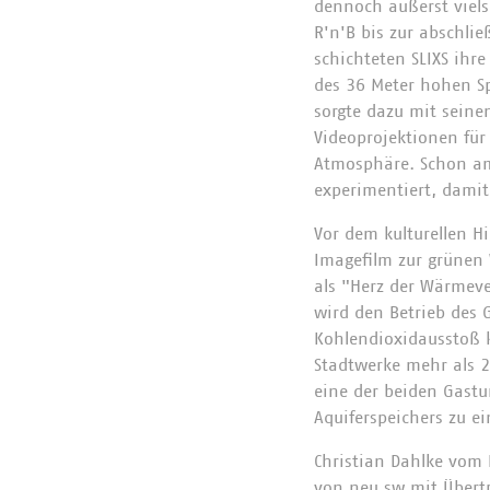
dennoch äußerst viels
R'n'B bis zur abschl
schichteten SLIXS ihre
des 36 Meter hohen Sp
sorgte dazu mit seine
Videoprojektionen für
Atmosphäre. Schon am
experimentiert, damit 
Vor dem kulturellen H
Imagefilm zur grünen
als "Herz der Wärmeve
wird den Betrieb des
Kohlendioxidausstoß 
Stadtwerke mehr als 2
eine der beiden Gast
Aquiferspeichers zu e
Christian Dahlke vom
von neu.sw mit Übertr