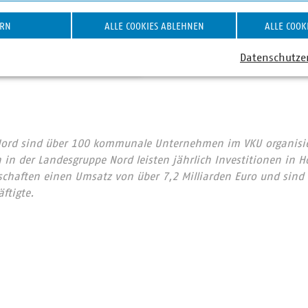
©
neu.sw
ERN
ALLE COOKIES ABLEHNEN
ALLE COOK
tteilung zum Konzert
Datenschutze
Nord sind über 100 kommunale Unternehmen im VKU organisie
in der Landesgruppe Nord leisten jährlich Investitionen in 
tschaften einen Umsatz von über 7,2 Milliarden Euro und sind 
ftigte.