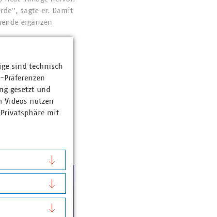
rde", sagte er. Damit
wende ergänzen
 jedenfalls zeigten
 diesem Abend: Der
ige sind technisch
z-Präferenzen
ng gesetzt und
n Videos nutzen
 Privatsphäre mit