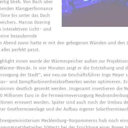
eitig blieb. Von Bach über
ießenden Klangperformance
 Töne bis unter das Dach
eichers. Marcus Doering
n interaktiven Licht- und
 eine bezaubernde
 Abend zuvor hatte er mit den gebogenen Wänden und den L
alles perfekt passt.
ighlight innen wurde der Wärmespeicher außen zur Projektion
 Wärme-Wende. In vier Minuten zeigt er die Entstehung und d
rsorgung der Stadt", wie neu.sw Geschäftsführer Ingo Meyer s
 Gas- und Dampfturbinenheizkraftwerkes weiter optimieren. E
können deutlich gesenkt werden. Insgesamt investieren die 
0 Millionen Euro in die Fernwärmeversorgung Neubrandenburg
urbinen erneuert worden. Später sind auch noch der Umbau de
iner Geothermieanlage und der Aufbau eigener Solarthermiean
 Energieministerium Mecklenburg-Vorpommerns hob noch einm
agungsnetzbetreiber 50Hertz bei der Errichtung einer Power t