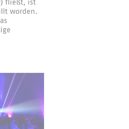
fließt, ist
llt worden.
das
ige