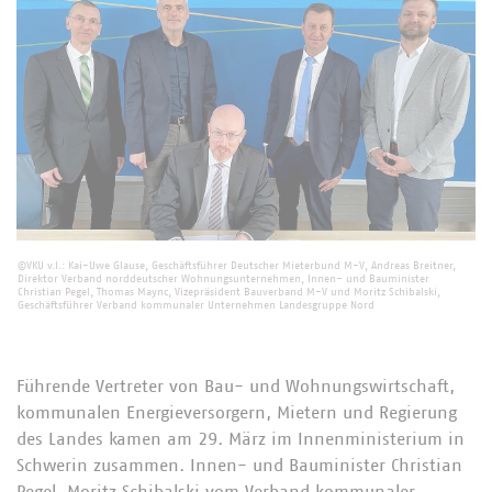
©VKU v.l.: Kai-Uwe Glause, Geschäftsführer Deutscher Mieterbund M-V, Andreas Breitner,
Direktor Verband norddeutscher Wohnungsunternehmen, Innen- und Bauminister
Christian Pegel, Thomas Maync, Vizepräsident Bauverband M-V und Moritz Schibalski,
Geschäftsführer Verband kommunaler Unternehmen Landesgruppe Nord
Führende Vertreter von Bau- und Wohnungswirtschaft,
kommunalen Energieversorgern, Mietern und Regierung
des Landes kamen am 29. März im Innenministerium in
Schwerin zusammen. Innen- und Bauminister Christian