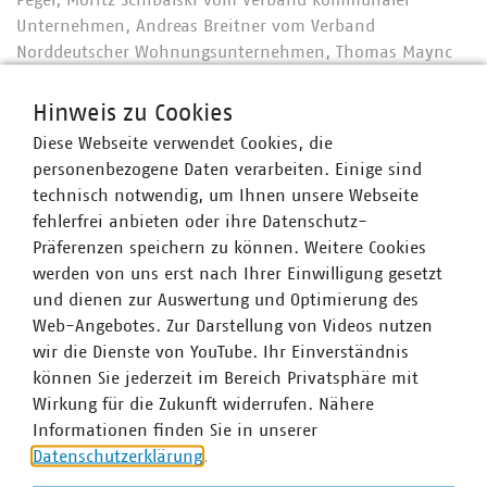
Pegel, Moritz Schibalski vom Verband kommunaler
Unternehmen, Andreas Breitner vom Verband
Norddeutscher Wohnungsunternehmen, Thomas Maync
vom Bauverband und Kai-Uwe Glause vom Mieterbund
unterzeichneten eine Erklärung, mit der sie sich
Hinweis zu Cookies
angesichts der derzeitigen Herausforderung gemeinsam
Diese Webseite verwendet Cookies, die
verpflichten, sich für bezahlbares Wohnen und eine
personenbezogene Daten verarbeiten. Einige sind
verlässliche Energieversorgung im Land Mecklenburg-
technisch notwendig, um Ihnen unsere Webseite
Vorpommern einzusetzen.
fehlerfrei anbieten oder ihre Datenschutz-
Präferenzen speichern zu können. Weitere Cookies
Die gemeinsame Erklärung finden Sie
hier
.
werden von uns erst nach Ihrer Einwilligung gesetzt
und dienen zur Auswertung und Optimierung des
Web-Angebotes. Zur Darstellung von Videos nutzen
wir die Dienste von YouTube. Ihr Einverständnis
können Sie jederzeit im Bereich Privatsphäre mit
Wirkung für die Zukunft widerrufen. Nähere
Informationen finden Sie in unserer
Datenschutzerklärung
.