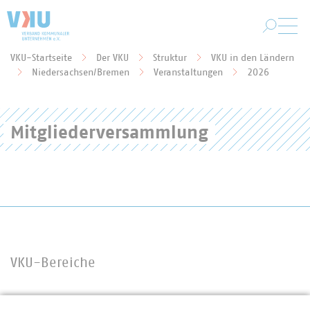
Zum Hauptinhalt springen
VKU-Startseite
Der VKU
Struktur
VKU in den Ländern
Sie befinden sich hier:
Niedersachsen/Bremen
Veranstaltungen
2026
Mitgliederversammlung
VKU-Bereiche