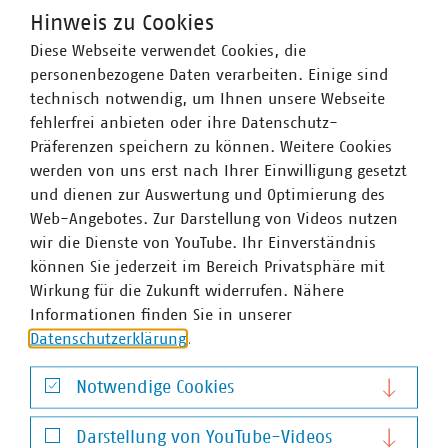
Hinweis zu Cookies
Diese Webseite verwendet Cookies, die
WASSER/ABWASSER
ENERGIEWIRTSCHAFT
ABFALLWIRTSCHAFT
RECHT
personenbezogene Daten verarbeiten. Einige sind
DIGITALISIERUNG/TK
technisch notwendig, um Ihnen unsere Webseite
Zum 
fehlerfrei anbieten oder ihre Datenschutz-
Präferenzen speichern zu können. Weitere Cookies
werden von uns erst nach Ihrer Einwilligung gesetzt
und dienen zur Auswertung und Optimierung des
Web-Angebotes. Zur Darstellung von Videos nutzen
wir die Dienste von YouTube. Ihr Einverständnis
können Sie jederzeit im Bereich Privatsphäre mit
Hausanschrift und Kontakt
Wirkung für die Zukunft widerrufen. Nähere
Informationen finden Sie in unserer
VKU-Hauptgeschäftsstelle
Datenschutzerklärung
.
Invalidenstr. 91
10115 Berlin
Notwendige Cookies
Telefon:
+49 30 58580-0
Notwendige Cookies
E-Mail:
info(at)vku(dot)de
Darstellung von YouTube-Videos