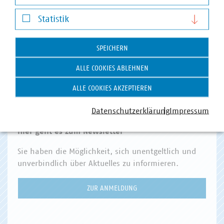
Darstellung von YouTube-Videos
VKU Angebote
Statistik
Statistik
VKU AKADEMIE
SPEICHERN
VKU VERLAG
ALLE COOKIES ABLEHNEN
KOMMUNAL KANN
KOMMUNALDIGITAL
ALLE COOKIES AKZEPTIEREN
VKU FORUM
Datenschutzerklärung
Impressum
Hier geht es zum Newsletter
Sie haben die Möglichkeit, sich unentgeltlich und
unverbindlich über Aktuelles zu informieren.
ZUR ANMELDUNG