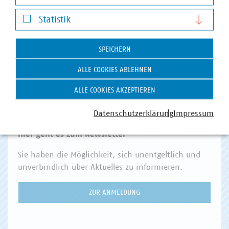
Darstellung von YouTube-Videos
VKU Angebote
Statistik
Statistik
VKU AKADEMIE
SPEICHERN
VKU VERLAG
ALLE COOKIES ABLEHNEN
KOMMUNAL KANN
KOMMUNALDIGITAL
ALLE COOKIES AKZEPTIEREN
VKU FORUM
Datenschutzerklärung
Impressum
Hier geht es zum Newsletter
Sie haben die Möglichkeit, sich unentgeltlich und
unverbindlich über Aktuelles zu informieren.
ZUR ANMELDUNG