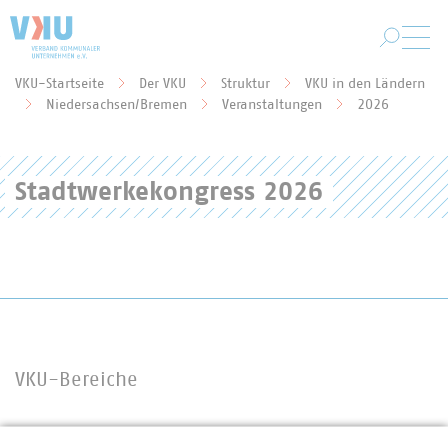
Zum Hauptinhalt springen
VKU-Startseite
Der VKU
Struktur
VKU in den Ländern
Sie befinden sich hier:
Niedersachsen/Bremen
Veranstaltungen
2026
Stadtwerkekongress 2026
VKU-Bereiche