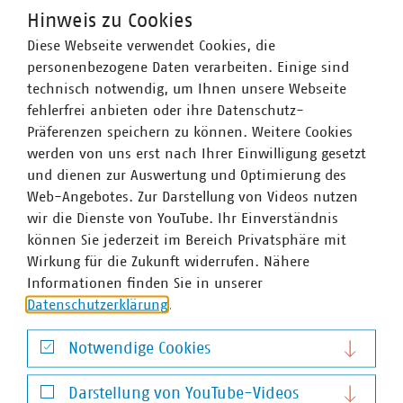
Hinweis zu Cookies
Diese Webseite verwendet Cookies, die
WASSER/ABWASSER
ENERGIEWIRTSCHAFT
ABFALLWIRTSCHAFT
RECHT
personenbezogene Daten verarbeiten. Einige sind
DIGITALISIERUNG/TK
technisch notwendig, um Ihnen unsere Webseite
Zum 
fehlerfrei anbieten oder ihre Datenschutz-
Präferenzen speichern zu können. Weitere Cookies
werden von uns erst nach Ihrer Einwilligung gesetzt
und dienen zur Auswertung und Optimierung des
Web-Angebotes. Zur Darstellung von Videos nutzen
wir die Dienste von YouTube. Ihr Einverständnis
können Sie jederzeit im Bereich Privatsphäre mit
Hausanschrift und Kontakt
Wirkung für die Zukunft widerrufen. Nähere
Informationen finden Sie in unserer
VKU-Hauptgeschäftsstelle
Datenschutzerklärung
.
Invalidenstr. 91
10115 Berlin
Notwendige Cookies
Telefon:
+49 30 58580-0
Notwendige Cookies
E-Mail:
info(at)vku(dot)de
Darstellung von YouTube-Videos