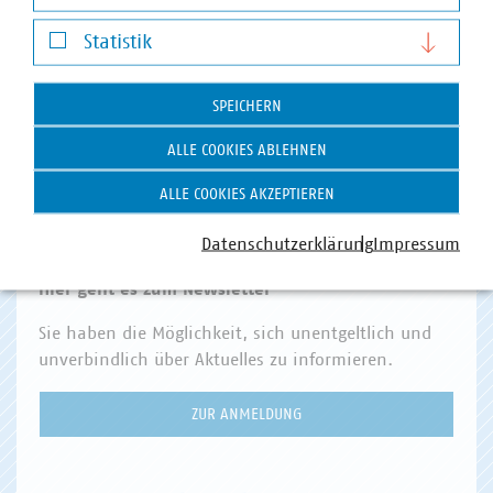
Darstellung von YouTube-Videos
VKU Angebote
Statistik
Statistik
VKU AKADEMIE
SPEICHERN
VKU VERLAG
ALLE COOKIES ABLEHNEN
KOMMUNAL KANN
KOMMUNALDIGITAL
ALLE COOKIES AKZEPTIEREN
VKU FORUM
Datenschutzerklärung
Impressum
Hier geht es zum Newsletter
Sie haben die Möglichkeit, sich unentgeltlich und
unverbindlich über Aktuelles zu informieren.
ZUR ANMELDUNG