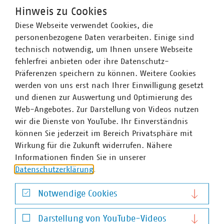
Hinweis zu Cookies
Diese Webseite verwendet Cookies, die
WASSER/ABWASSER
ENERGIEWIRTSCHAFT
ABFALLWIRTSCHAFT
RECHT
personenbezogene Daten verarbeiten. Einige sind
DIGITALISIERUNG/TK
technisch notwendig, um Ihnen unsere Webseite
Zum 
fehlerfrei anbieten oder ihre Datenschutz-
Präferenzen speichern zu können. Weitere Cookies
werden von uns erst nach Ihrer Einwilligung gesetzt
und dienen zur Auswertung und Optimierung des
Web-Angebotes. Zur Darstellung von Videos nutzen
wir die Dienste von YouTube. Ihr Einverständnis
können Sie jederzeit im Bereich Privatsphäre mit
Hausanschrift und Kontakt
Wirkung für die Zukunft widerrufen. Nähere
Informationen finden Sie in unserer
VKU-Hauptgeschäftsstelle
Datenschutzerklärung
.
Invalidenstr. 91
10115 Berlin
Notwendige Cookies
Telefon:
+49 30 58580-0
Notwendige Cookies
E-Mail:
info(at)vku(dot)de
Darstellung von YouTube-Videos