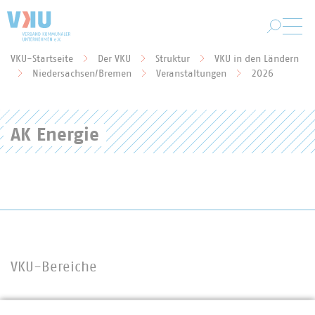
Zum Hauptinhalt springen
VKU-Startseite
Der VKU
Struktur
VKU in den Ländern
Sie befinden sich hier:
Niedersachsen/Bremen
Veranstaltungen
2026
AK Energie
VKU-Bereiche