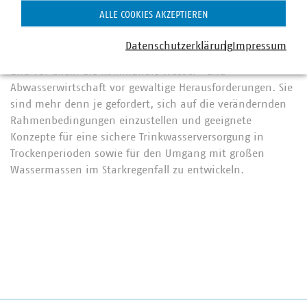
damit zu rechnen, dass derartige Extremwetterereignisse
ALLE COOKIES AKZEPTIEREN
infolge des Klimawandels in Zukunft an Häufigkeit und
Intensität zunehmen. Schon heute stellen die
Datenschutzerklärung
Impressum
klimatischen Veränderungen das Land, die Kommunen
und vor allem die kommunale Wasser- und
Abwasserwirtschaft vor gewaltige Herausforderungen. Sie
sind mehr denn je gefordert, sich auf die verändernden
Rahmenbedingungen einzustellen und geeignete
Konzepte für eine sichere Trinkwasserversorgung in
Trockenperioden sowie für den Umgang mit großen
Wassermassen im Starkregenfall zu entwickeln.