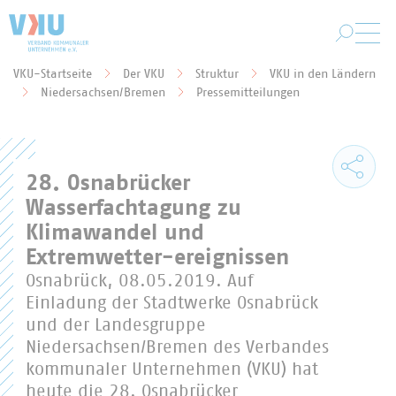
Zum Hauptinhalt springen
VKU-Startseite
Der VKU
Struktur
VKU in den Ländern
Sie befinden sich hier:
Niedersachsen/Bremen
Pressemitteilungen
28. Osnabrücker
Wasserfachtagung zu
Klimawandel und
Extremwetter-ereignissen
Osnabrück, 08.05.2019. Auf
Einladung der Stadtwerke Osnabrück
und der Landesgruppe
Niedersachsen/Bremen des Verbandes
kommunaler Unternehmen (VKU) hat
heute die 28. Osnabrücker