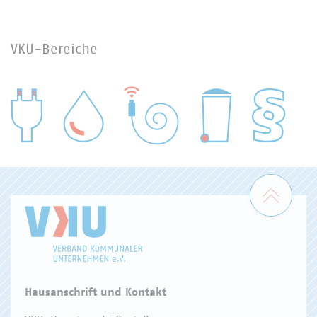
VKU-Bereiche
WASSER/ABWASSER
ENERGIEWIRTSCHAFT
ABFALLWIRTSCHAFT
RECHT
DIGITALISIERUNG/TK
Zum 
Hausanschrift und Kontakt