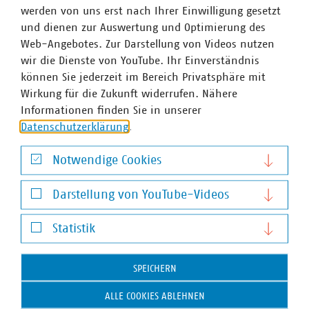
zusammen mit Interessengruppen und Betroffenen
werden von uns erst nach Ihrer Einwilligung gesetzt
entwickelt werden. Dabei zeigt sich, dass praxisnahe und
und dienen zur Auswertung und Optimierung des
einzugsgebietsbezogene Konzepte besonders
Web-Angebotes. Zur Darstellung von Videos nutzen
erfolgversprechend sind“, bestätigte der DBU-
wir die Dienste von YouTube. Ihr Einverständnis
Abteilungsleiter Umweltforschung und Naturschutz, Dr.
können Sie jederzeit im Bereich Privatsphäre mit
Max Hempel.
Wirkung für die Zukunft widerrufen. Nähere
Informationen finden Sie in unserer
Christoph Hüls, Vorstandsvorsitzender der Stadtwerke
Datenschutzerklärung
.
Osnabrück: „Auch die diesjährige Veranstaltung hat
wieder gezeigt, wie wichtig es für die kommunale
Notwendige Cookies
Wasserwirtschaft ist, sich untereinander auszutauschen.
Unsere Fachtagung bietet dafür seit nahezu dreißig
Notwendige Cookies
Jahren die ideale Plattform. Ich freue mich daher auf die
Darstellung von YouTube-Videos
Fortsetzung in 2020.“
Darstellung von YouTube-Videos
Statistik
Hintergrund:
Statistik
Das Jahr 2018 hatte es in sich: Lokale
SPEICHERN
Starkregenereignisse und ein Hitzesommer, der
ALLE COOKIES ABLEHNEN
seinesgleichen sucht. Auch laut aktueller Prognosen ist