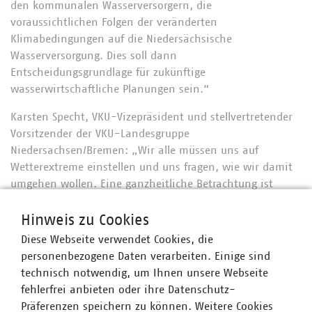
den kommunalen Wasserversorgern, die
voraussichtlichen Folgen der veränderten
Klimabedingungen auf die Niedersächsische
Wasserversorgung. Dies soll dann
Entscheidungsgrundlage für zukünftige
wasserwirtschaftliche Planungen sein.“
Karsten Specht, VKU-Vizepräsident und stellvertretender
Vorsitzender der VKU-Landesgruppe
Niedersachsen/Bremen: „Wir alle müssen uns auf
Wetterextreme einstellen und uns fragen, wie wir damit
umgehen wollen. Eine ganzheitliche Betrachtung ist
dabei sehr sinnvoll. Gleichzeitig dürfen wir den Vorrang
der Trinkwasserversorgung nicht außer Acht lassen.“
Hinweis zu Cookies
Diese Webseite verwendet Cookies, die
„Mit dem Klimawandel werden extreme Wetterlagen
personenbezogene Daten verarbeiten. Einige sind
zunehmen – Trockenzeiten einerseits, Starkregenfälle
technisch notwendig, um Ihnen unsere Webseite
andererseits. Für ein nachhaltiges Wasserressourcen-
fehlerfrei anbieten oder ihre Datenschutz-
Management brauchen wir regionale Lösungen, die
Präferenzen speichern zu können. Weitere Cookies