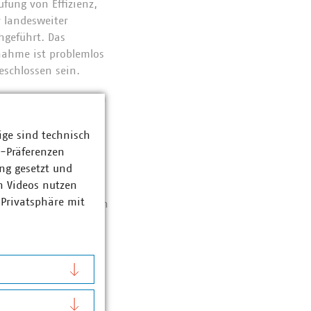
fung von Effizienz,
r landesweiter
hgeführt. Das
lnahme ist problemlos
eschlossen sein.
mwelt, Energie, Bauen
d
men,
ige sind technisch
ord) unterstützt.
z-Präferenzen
ng gesetzt und
deon.de
möglich.
n Videos nutzen
 Privatsphäre mit
n Bericht des letzten