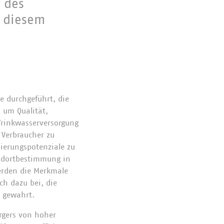
 des
n diesem
e durchgeführt, die
s um Qualität,
 Trinkwasserversorgung
d Verbraucher zu
mierungspotenziale zu
andortbestimmung in
werden die Merkmale
ch dazu bei, die
t gewahrt.
orgers von hoher