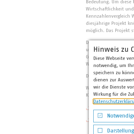
Bedeutung. Um diese R
Wirtschaftlichkeit und
Kennzahlenvergleich W
diesjährige Projekt kn
möglich. Das Projekt s
Der Kennzahlenverglei
Hinweis zu C
und Klimaschutz sowie
Gemeindebund, Nieder
Diese Webseite ver
Wasserverbandstag, B
notwendig, um Ihn
speichern zu könne
Die Anmeldung ist bi
dienen zur Auswer
wir die Dienste vo
Weiterführende Inform
Wirkung für die Zu
Kennzahlenvergleichs
Datenschutzerklär
Informationsflye
Notwendige
Öffentlicher Ber
Notwendige Co
Darstellun