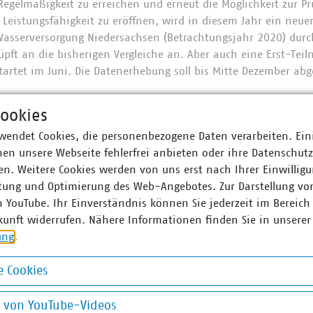
egelmäßigkeit zu erreichen und erneut die Möglichkeit zur Prü
 Leistungsfähigkeit zu eröffnen, wird in diesem Jahr ein neue
asserversorgung Niedersachsen (Betrachtungsjahr 2020) durc
üpft an die bisherigen Vergleiche an. Aber auch eine Erst-Tei
tartet im Juni. Die Datenerhebung soll bis Mitte Dezember abg
ch wird erneut durch das Niedersächsische Ministerium für U
ookies
 ein breites Verbändebündnis (Niedersächsischer Städte- un
sächsischer Städtetag, VKU-Landesgruppe Niedersachsen/Bre
wendet Cookies, die personenbezogene Daten verarbeiten. Ein
DEW-Landesgruppe Norddeutschland und DVGW-Landesgruppe N
en unsere Webseite fehlerfrei anbieten oder ihre Datenschut
n. Weitere Cookies werden von uns erst nach Ihrer Einwilligu
s zum
25. Juni 2021
unter
www.kzv-nds-anmeldung.confi
tung und Optimierung des Web-Angebotes. Zur Darstellung vo
n YouTube. Ihr Einverständnis können Sie jederzeit im Bereich
ationen können Sie dem aktuellen Flyer sowie dem öffentliche
kunft widerrufen. Nähere Informationen finden Sie in unserer
 entnehmen:
ung
.
r Kennzahlenvergleich Niedersachsen 2021
 Cookies
icht Kennzahlenvergleich Niedersachsen 2018
okies
g von YouTube-Videos