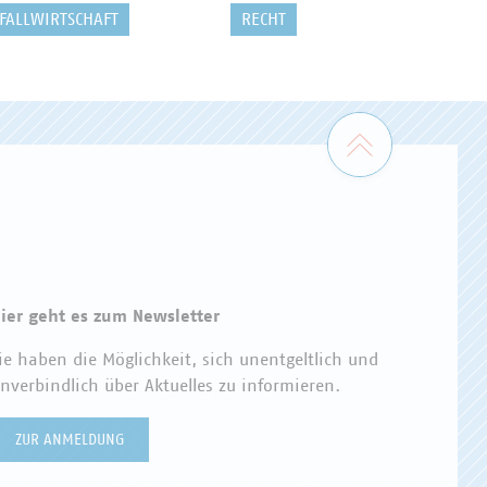
FALLWIRTSCHAFT
RECHT
Zum Seiten
ier geht es zum Newsletter
ie haben die Möglichkeit, sich unentgeltlich und
nverbindlich über Aktuelles zu informieren.
ZUR ANMELDUNG