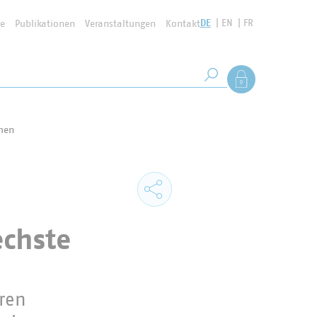
DE
EN
FR
se
Publikationen
Veranstaltungen
Kontakt
Suchbegriff
Als Mitglied anmel
Suche starten
men
echste
oren