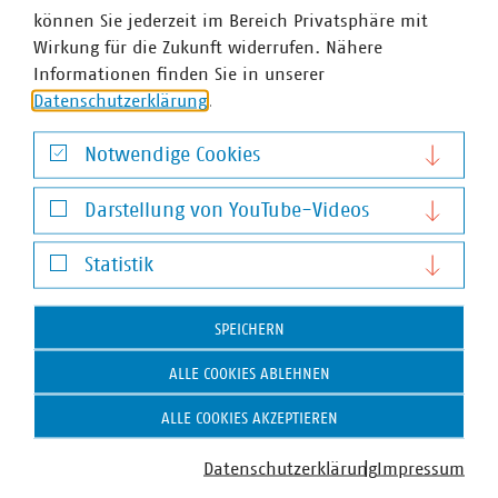
können Sie jederzeit im Bereich Privatsphäre mit
Wirkung für die Zukunft widerrufen. Nähere
Informationen finden Sie in unserer
Datenschutzerklärung
.
Notwendige Cookies
Notwendige Cookies
Darstellung von YouTube-Videos
Darstellung von YouTube-Videos
Statistik
Antje Retzlaff
Statistik
Stellvertretende Geschäftsführerin, zuständig für
SPEICHERN
Energiethemen
+49 511 357778-13
ALLE COOKIES ABLEHNEN
+49 170 8580148
retzlaff(at)vku(dot)de
ALLE COOKIES AKZEPTIEREN
Datenschutzerklärung
Impressum