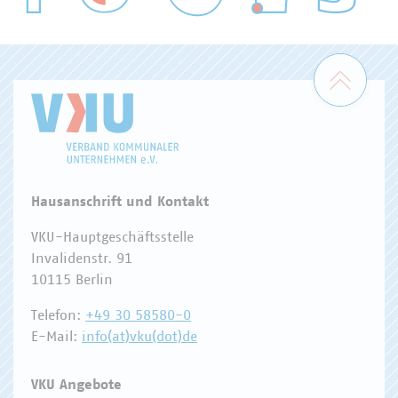
WASSER/ABWASSER
ENERGIEWIRTSCHAFT
ABFALLWIRTSCHAFT
RECHT
DIGITALISIERUNG/TK
Zum 
Hausanschrift und Kontakt
VKU-Hauptgeschäftsstelle
Invalidenstr. 91
10115 Berlin
Telefon:
+49 30 58580-0
E-Mail:
info(at)vku(dot)de
VKU Angebote