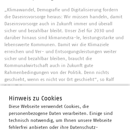
„Klimawandel, Demografie und Digitalisierung fordern
die Daseinsvorsorge heraus: Wir müssen handeln, damit
Daseinsvorsorge auch in Zukunft immer und überall
sicher und bezahlbar bleibt. Unser Ziel für 2030 und
darüber hinaus sind klimaneutra-le, leistungsstarke und
lebenswerte Kommunen. Damit wir die Klimaziele
erreichen und Ver- und Entsorgungsleistungen weiter
sicher und bezahlbar bleiben, braucht die
Kommunalwirtschaft auch in Zukunft gute
Rahmenbedingungen von der Politik. Denn nichts
geschieht, wenn es nicht vor Ort geschieht“, so Ralf
Schodlok.
Hinweis zu Cookies
Was klimaneutrale, leistungsstarke und lebenswerte
Kommunen ausmacht und welche Weichen Politik
Diese Webseite verwendet Cookies, die
konkret dafür stellen muss, finden Sie im VKU-
personenbezogene Daten verarbeiten. Einige sind
Positionspapier zur kommunalen Daseinsvorsorge 2030
technisch notwendig, um Ihnen unsere Webseite
+:
btw2021.vku.de.
fehlerfrei anbieten oder ihre Datenschutz-