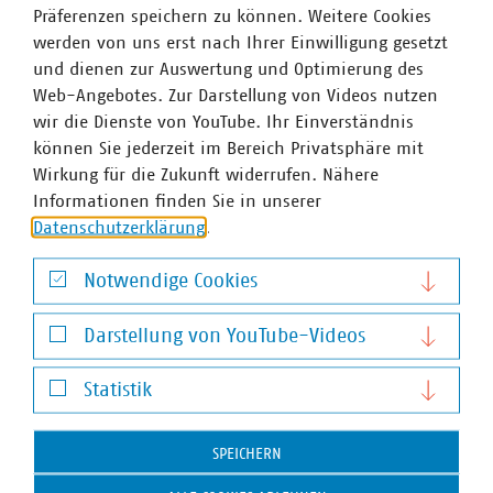
Präferenzen speichern zu können. Weitere Cookies
Über den Tag der Daseinsvorsorge
werden von uns erst nach Ihrer Einwilligung gesetzt
und dienen zur Auswertung und Optimierung des
Der Tag der Daseinsvorsorge findet jedes Jahr am 23. Juni
Web-Angebotes. Zur Darstellung von Videos nutzen
statt. Deutschlandweit zeigen kommunale Unternehmen
wir die Dienste von YouTube. Ihr Einverständnis
an diesem Tag ihre Leistungen der Daseinsvorsorge – von
können Sie jederzeit im Bereich Privatsphäre mit
Energie- und Wasserversorgung, über Abwasser- und
Wirkung für die Zukunft widerrufen. Nähere
Abfallentsorgung bis hin zum Ausbau von Glasfaser.
Informationen finden Sie in unserer
International ist der Tag als „Public Service Day“ bekannt
Datenschutzerklärung
.
und wird von den Vereinten Nationen ausgerufen. Der
Tag der Daseinsvorsorge wird in Deutschland vom
Notwendige Cookies
Verband kommunaler Unternehmen (VKU) koordiniert.
Notwendige Cookies
Darstellung von YouTube-Videos
In Hessen sind 158 kommunale Unternehmen im VKU
Darstellung von YouTube-Videos
organisiert. Die VKU-Mitgliedsunternehmen in Hessen
Statistik
leisten jährlich Investitionen in Höhe von über einer
Statistik
Milliarde Euro, erwirtschaften einen Umsatz von rund 16
SPEICHERN
Milliarden Euro und sind wichtiger Arbeitgeber für 25.000
Beschäftigte.