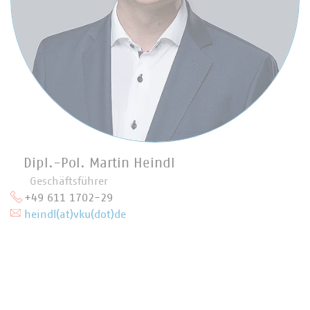
Dipl.-Pol. Martin Heindl
Geschäftsführer
+49 611 1702-29
heindl(at)vku(dot)de