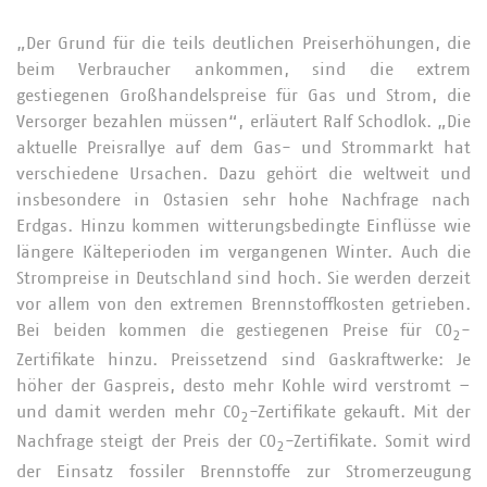
„Der Grund für die teils deutlichen Preiserhöhungen, die
beim Verbraucher ankommen, sind die extrem
gestiegenen Großhandelspreise für Gas und Strom, die
Versorger bezahlen müssen“, erläutert Ralf Schodlok. „Die
aktuelle Preisrallye auf dem Gas- und Strommarkt hat
verschiedene Ursachen. Dazu gehört die weltweit und
insbesondere in Ostasien sehr hohe Nachfrage nach
Erdgas. Hinzu kommen witterungsbedingte Einflüsse wie
längere Kälteperioden im vergangenen Winter. Auch die
Strompreise in Deutschland sind hoch. Sie werden derzeit
vor allem von den extremen Brennstoffkosten getrieben.
Bei beiden kommen die gestiegenen Preise für CO
-
2
Zertifikate hinzu. Preissetzend sind Gaskraftwerke: Je
höher der Gaspreis, desto mehr Kohle wird verstromt –
und damit werden mehr CO
-Zertifikate gekauft. Mit der
2
Nachfrage steigt der Preis der CO
-Zertifikate. Somit wird
2
der Einsatz fossiler Brennstoffe zur Stromerzeugung