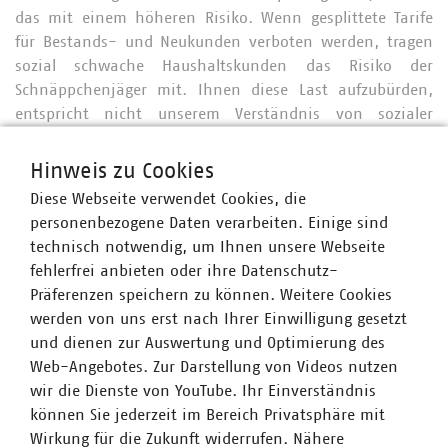
das mit einem höheren Risiko. Wenn gesplittete Tarife
für Bestands- und Neukunden verboten werden, tragen
sozial schwache Haushaltskunden das Risiko der
Schnäppchenjäger mit. Ihnen diese Last aufzubürden,
entspricht nicht unserem Verständnis von sozialer
Verantwortung.“
Hinweis zu Cookies
Diese Webseite verwendet Cookies, die
Folgen für Stadtwerke und kommunale
personenbezogene Daten verarbeiten. Einige sind
Energieversorger
technisch notwendig, um Ihnen unsere Webseite
fehlerfrei anbieten oder ihre Datenschutz-
„Aktuell verzeichnen praktisch alle Stadtwerke und
Präferenzen speichern zu können. Weitere Cookies
kommunalen Energieversorger einen ungewöhnlich
werden von uns erst nach Ihrer Einwilligung gesetzt
großen Kundenzuwachs in der Grund- und
und dienen zur Auswertung und Optimierung des
Ersatzversorgung, der kaum zu bewältigen ist. In der
Web-Angebotes. Zur Darstellung von Videos nutzen
Regel liegt diese Zahl im dreistelligen Bereich, bei einigen
wir die Dienste von YouTube. Ihr Einverständnis
deutlich drüber. Das macht uns Sorgen: Zum einen, weil
können Sie jederzeit im Bereich Privatsphäre mit
wir derzeit nicht abschätzen können, wie groß die Welle
Wirkung für die Zukunft widerrufen. Nähere