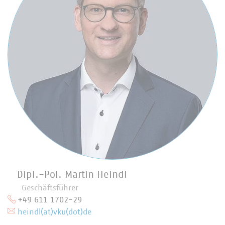
Dipl.-Pol. Martin Heindl
Geschäftsführer
+49 611 1702-29
heindl(at)vku(dot)de