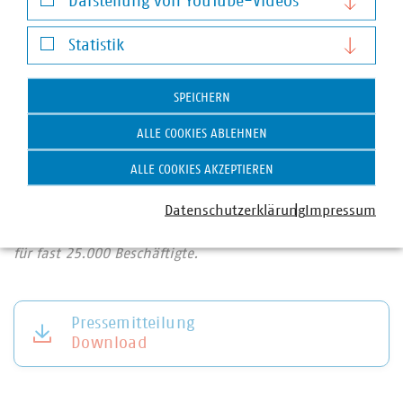
Darstellung von YouTube-Videos
Verteilnetzen sagte er: „Ich verstehe sehr gut, dass
Unternehmen für ihre Investitionen in Gasnetze eine
Darstellung von YouTube-Videos
Statistik
Planungssicherheit benötigen. Wir werden uns als Land
Hessen in dem regulatorischen Prozess gegenüber der
Statistik
Bundesnetzagentur aktiv einbringen.“
SPEICHERN
ALLE COOKIES ABLEHNEN
In Hessen sind 158 kommunale Unternehmen im VKU
organisiert. Die VKU-Mitgliedsunternehmen in Hessen
ALLE COOKIES AKZEPTIEREN
leisten jährlich Investitionen in Höhe von über
Datenschutzerklärung
Impressum
1,1 Milliarden Euro, erwirtschaften einen Umsatz von
knapp 16 Milliarden Euro und sind wichtiger Arbeitgeber
für fast 25.000 Beschäftigte.
Pressemitteilung
Download