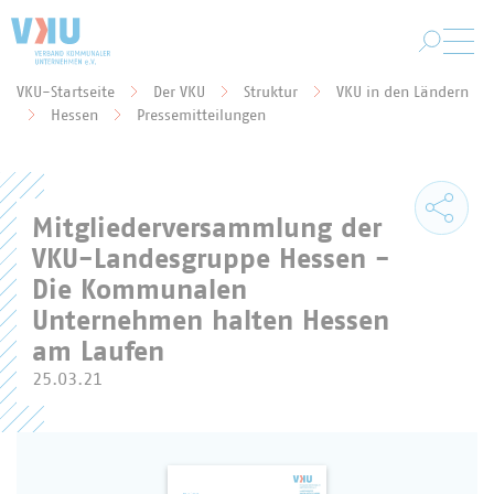
Zum Hauptinhalt springen
VKU-Startseite
Der VKU
Struktur
VKU in den Ländern
Sie befinden sich hier:
Hessen
Pressemitteilungen
Mitgliederversammlung der
VKU-Landesgruppe Hessen -
Die Kommunalen
Unternehmen halten Hessen
am Laufen
25.03.21