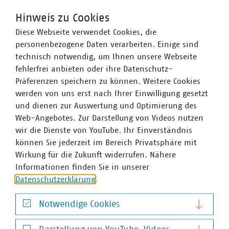
inzwischen von mehr als 300.000 Bürgerinnen und
Bürgern genutzt wurde, hat dem PV-Ausbau einen Schub
Hinweis zu Cookies
gegeben. Das ist enorm wichtig: Denn erneuerbarer
Diese Webseite verwendet Cookies, die
Strom wird benötigt, um die Wärmewende erfolgreich
personenbezogene Daten verarbeiten. Einige sind
umzusetzen. Mit einem Sonderprogramm für Eigenheime,
technisch notwendig, um Ihnen unsere Webseite
umfangreicher Beratung durch die Landesenergieagentur
fehlerfrei anbieten oder ihre Datenschutz-
und den Wärmeleitfaden greifen wir daher Kommunen
Präferenzen speichern zu können. Weitere Cookies
sowie Bürgerinnen und Bürgern bei der Wärmewende
werden von uns erst nach Ihrer Einwilligung gesetzt
unter die Arme.“
und dienen zur Auswertung und Optimierung des
Web-Angebotes. Zur Darstellung von Videos nutzen
Neben dem Ausbau der erneuerbaren Energien und
wir die Dienste von YouTube. Ihr Einverständnis
Effizienzsteigerungen setzt das Land Hessen außerdem
können Sie jederzeit im Bereich Privatsphäre mit
auf neue Technologien: „Derzeit erarbeiten wir eine
Wirkung für die Zukunft widerrufen. Nähere
Wasserstoffstrategie für Hessen. „Durch Aufbau einer
Informationen finden Sie in unserer
erneuerbaren Wasserstoffwirtschaft in Verbindung mit
Datenschutzerklärung
.
dem weiteren Ausbau erneuerbarer Energien leisten wir
in Hessen einen erheblichen Beitrag, um die verbindlich
Notwendige Cookies
vereinbarten Klimaziele zu erreichen“, so Al-Wazir. Mit
Blick auf die Diskussion über den Um- und Ausbau von
Notwendige Cookies