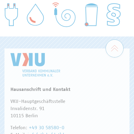
WASSER/ABWASSER
ENERGIEWIRTSCHAFT
ABFALLWIRTSCHAFT
RECHT
DIGITALISIERUNG/TK
Zum 
Hausanschrift und Kontakt
VKU-Hauptgeschäftsstelle
Invalidenstr. 91
10115 Berlin
Telefon:
+49 30 58580-0