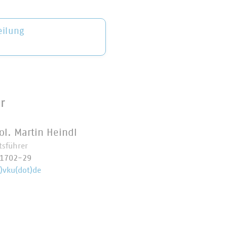
eilung
r
ol. Martin Heindl
tsführer
 1702-29
t)vku(dot)de