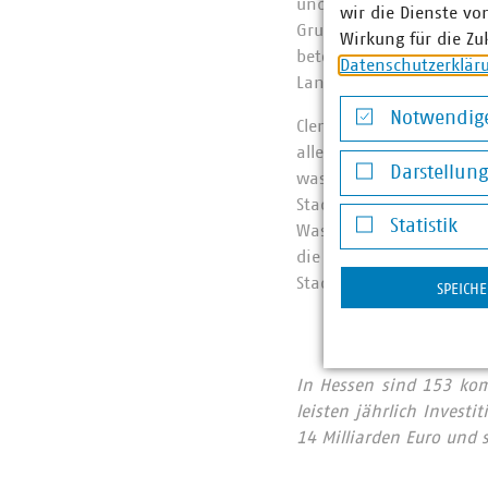
und Verbraucher mit Tri
wir die Dienste vo
Grundwasseranreicherung
Wirkung für die Zu
betont Elisabeth Jreisa
Datenschutzerklär
Landesgruppenvorstand
Notwendige
Clemens Abel, Betriebsle
Notwendige Co
allem in städtischen Geb
Darstellun
wassersensible Stadtentw
Darstellung v
Stadt- und Freiraumplan
Statistik
Wasserspeicherfähigkeit
Statistik
die kühlende Verdunstun
Stadtbild.“
SPEICH
In Hessen sind 153 ko
leisten jährlich Invest
14 Milliarden Euro und s