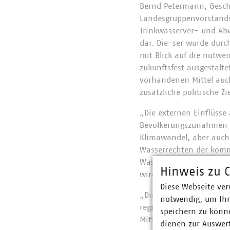
Bernd Petermann, Geschä
Landesgruppenvorstands
Trinkwasserver- und Abw
dar. Die-ser wurde durch
mit Blick auf die notw
zukunftsfest ausgestalt
vorhandenen Mittel auc
zusätzliche politische Z
„Die externen Einflüsse
Bevölkerungszunahmen i
Klimawandel, aber auch
Wasserrechten der komm
Wasserdargebot nicht f
Hinweis zu C
wird, ist die Versorgung
Diese Webseite ver
„Die Auswirkungen der 
notwendig, um Ihn
regional unterschiedlic
speichern zu könne
Mittelhessen gibt, ist 
dienen zur Auswer