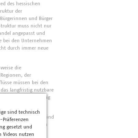
ied des hessischen
ruktur der
 Bürgerinnen und Bürger
astruktur muss nicht nur
andel angepasst und
die bei den Unternehmen
icht durch immer neue
sweise die
Regionen, der
flüsse müssen bei den
as langfristig nutzbare
ne Abwägung notwendig
rmann.
ige sind technisch
e Wasserversorgung sind
z-Präferenzen
in-Main-Gebiet und in
ng gesetzt und
hen Verbraucherinnen
n Videos nutzen