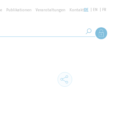
DE
EN
FR
se
Publikationen
Veranstaltungen
Kontakt
Suchbegriff
Als Mitglied anmel
Suche starten