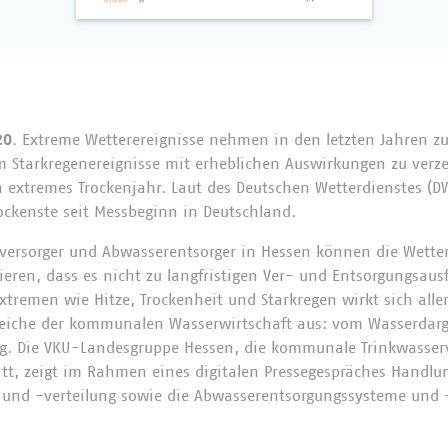
20
. Extreme Wetterereignisse nehmen in den letzten Jahren 
em Starkregenereignisse mit erheblichen Auswirkungen zu verz
 extremes Trockenjahr. Laut des Deutschen Wetterdienstes (D
rockenste seit Messbeginn in Deutschland.
ersorger und Abwasserentsorger in Hessen können die Wetter
ren, dass es nicht zu langfristigen Ver- und Entsorgungsaus
xtremen wie Hitze, Trockenheit und Starkregen wirkt sich alle
eiche der kommunalen Wasserwirtschaft aus: vom Wasserdarge
ng. Die VKU-Landesgruppe Hessen, die kommunale Trinkwasser
itt, zeigt im Rahmen eines digitalen Pressegespräches Handlu
und -verteilung sowie die Abwasserentsorgungssysteme und 