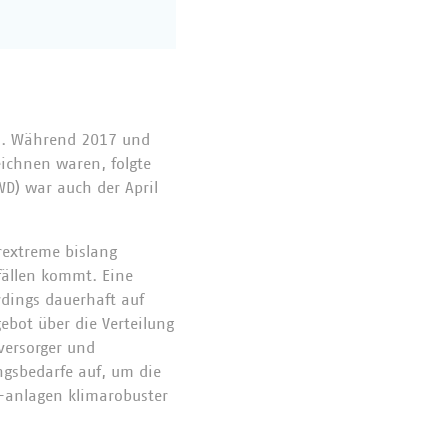
zu. Während 2017 und
eichnen waren, folgte
WD) war auch der April
extreme bislang
fällen kommt. Eine
rdings dauerhaft auf
bot über die Verteilung
versorger und
ngsbedarfe auf, um die
-anlagen klimarobuster