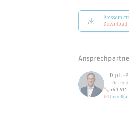
Pressemitt
Download
Ansprechpartne
Dipl.-P
Geschäf
+49 611
heindl(a