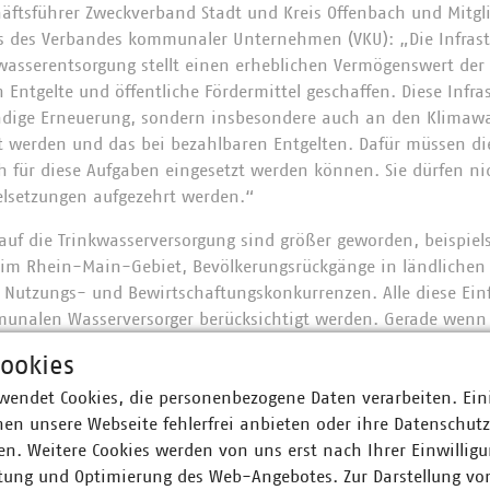
ftsführer Zweckverband Stadt und Kreis Offenbach und Mitgl
 des Verbandes kommunaler Unternehmen (VKU): „Die Infrast
asserentsorgung stellt einen erheblichen Vermögenswert der
 Entgelte und öffentliche Fördermittel geschaffen. Diese Infr
endige Erneuerung, sondern insbesondere auch an den Klimaw
et werden und das bei bezahlbaren Entgelten. Dafür müssen 
h für diese Aufgaben eingesetzt werden können. Sie dürfen n
ielsetzungen aufgezehrt werden.“
 auf die Trinkwasserversorgung sind größer geworden, beispiel
m Rhein-Main-Gebiet, Bevölkerungsrückgänge in ländlichen 
 Nutzungs- und Bewirtschaftungskonkurrenzen. Alle diese Ein
unalen Wasserversorger berücksichtigt werden. Gerade wenn d
ür alle gewünschten Nutzungen ausreichend ist und damit ei
ookies
 mit Trinkwasser vorrangig sicherzustellen“, verdeutlicht Pete
wendet Cookies, die personenbezogene Daten verarbeiten. Ein
heißen und trockenen Witterung der vergangenen Jahre auf di
en unsere Webseite fehlerfrei anbieten oder ihre Datenschut
h. Die Stärkung von Versorgungsverbünden, wie es sie im Rhe
n. Weitere Cookies werden von uns erst nach Ihrer Einwilligu
ein Mittel, um mögliche Engpässe aufzufangen und die hessisc
tung und Optimierung des Web-Angebotes. Zur Darstellung vo