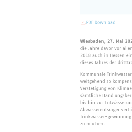
PDF Download
Wiesbaden, 27. Mai 20
die Jahre davor vor all
2018 auch in Hessen ein
dieses Jahres der drittt
Kommunale Trinkwasserv
weitgehend so kompensie
Verstetigung von Klimae
sämtliche Handlungsber
bis hin zur Entwässeru
Abwasserentsorger vertr
Trinkwasser-gewinnung 
zu machen.