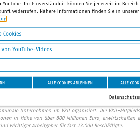
nkwasser in bester Qualität zu versorgen. Verbunden mit der
n YouTube. Ihr Einverständnis können Sie jederzeit im Bereich
 in einigen Bereichen wird so eine klimaunabhängigere Verso
kunft widerrufen. Nähere Informationen finden Sie in unserer
t, Geschäftsführerin der Hessenwasser GmbH & Co. KG und Mitg
ung
.
es.
 Cookies
iter der Mittelhessischen Wasserbetriebe (MWB) mit Sitz in Gie
okies
ieten bei Starkregenereignissen das Wasser in der Stadt zu ha
g von YouTube-Videos
icklung ist ein wesentlicher Baustein der Klimaanpassung. Sie 
on YouTube-Videos
ung werden. Die multifunktionale Flächennutzung unterstützt
 urbaner Böden, reduziert die Gefahr von Überflutungen bei 
g in Hitzemonaten. Darüber hinaus leistet sie einen Beitrag 
ERN
ALLE COOKIES ABLEHNEN
ALLE COOK
Datenschutze
mmunale Unternehmen im VKU organisiert. Die VKU-Mitglied
itionen in Höhe von über 800 Millionen Euro, erwirtschafte
ind wichtiger Arbeitgeber für fast 23.000 Beschäftigte.