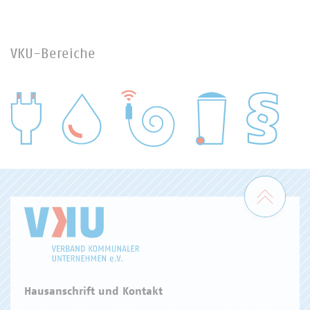
VKU-Bereiche
WASSER/ABWASSER
ENERGIEWIRTSCHAFT
ABFALLWIRTSCHAFT
RECHT
DIGITALISIERUNG/TK
Zum 
Hausanschrift und Kontakt