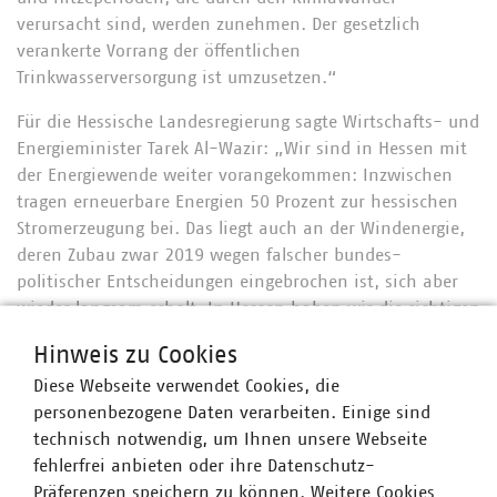
verursacht sind, werden zunehmen. Der gesetzlich
verankerte Vorrang der öffentlichen
Trinkwasserversorgung ist umzusetzen.“
Für die Hessische Landesregierung sagte Wirtschafts- und
Energieminister Tarek Al-Wazir: „Wir sind in Hessen mit
der Energiewende weiter vorangekommen: Inzwischen
tragen erneuerbare Energien 50 Prozent zur hessischen
Stromerzeugung bei. Das liegt auch an der Windenergie,
deren Zubau zwar 2019 wegen falscher bundes-
politischer Entscheidungen eingebrochen ist, sich aber
wieder langsam erholt. In Hessen haben wir die richtigen
Weichen gestellt: mit der Ausweisung von
Hinweis zu Cookies
Windvorrangflächen sowie der neuen
Diese Webseite verwendet Cookies, die
Verwaltungsvorschrift zu Naturschutz und Windenergie.“
personenbezogene Daten verarbeiten. Einige sind
Al-Wazir verwies zudem auf den anhaltenden Boom der
technisch notwendig, um Ihnen unsere Webseite
Photovoltaik: „Das hessische Solar-Kataster, das
fehlerfrei anbieten oder ihre Datenschutz-
inzwischen von mehr als 300.000 Bürgerinnen und
Präferenzen speichern zu können. Weitere Cookies
Bürgern genutzt wurde, hat dem PV-Ausbau einen Schub