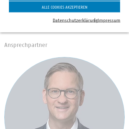
Planungssicherheit benötigen. Wir werden uns als Land
ALLE COOKIES AKZEPTIEREN
Hessen in dem regulatorischen Prozess gegenüber der
Bundesnetzagentur aktiv einbringen.“
Datenschutzerklärung
Impressum
Ansprechpartner