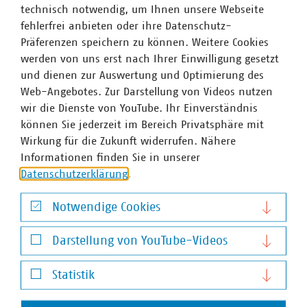
technisch notwendig, um Ihnen unsere Webseite
fehlerfrei anbieten oder ihre Datenschutz-
Präferenzen speichern zu können. Weitere Cookies
werden von uns erst nach Ihrer Einwilligung gesetzt
und dienen zur Auswertung und Optimierung des
Web-Angebotes. Zur Darstellung von Videos nutzen
wir die Dienste von YouTube. Ihr Einverständnis
können Sie jederzeit im Bereich Privatsphäre mit
Wirkung für die Zukunft widerrufen. Nähere
VKU-Bereiche
Informationen finden Sie in unserer
Datenschutzerklärung
.
Notwendige Cookies
Notwendige Cookies
WASSER/ABWASSER
Darstellung von YouTube-Videos
ENERGIEWIRTSCHAFT
ABFALLWIRTSCHAFT
RECHT
DIGITALISIERUNG/TK
Darstellung von YouTube-Videos
Zum 
Statistik
Statistik