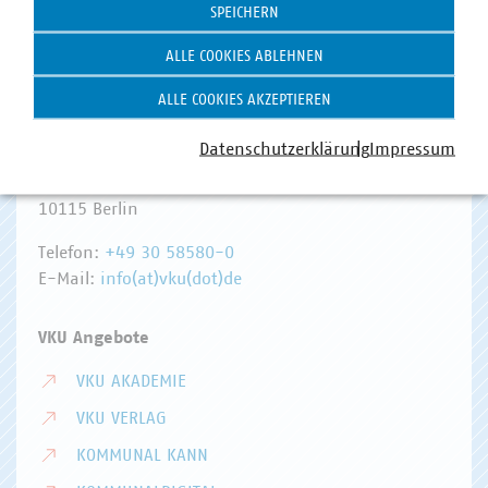
SPEICHERN
ALLE COOKIES ABLEHNEN
ALLE COOKIES AKZEPTIEREN
Hausanschrift und Kontakt
Datenschutzerklärung
Impressum
VKU-Hauptgeschäftsstelle
Invalidenstr. 91
10115 Berlin
Telefon:
+49 30 58580-0
E-Mail:
info(at)vku(dot)de
VKU Angebote
VKU AKADEMIE
VKU VERLAG
KOMMUNAL KANN