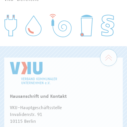
WASSER/ABWASSER
ENERGIEWIRTSCHAFT
ABFALLWIRTSCHAFT
RECHT
DIGITALISIERUNG/TK
Zum 
Hausanschrift und Kontakt
VKU-Hauptgeschäftsstelle
Invalidenstr. 91
10115 Berlin