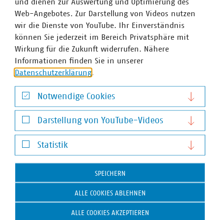
und dienen zur Auswertung und Optimierung des
Web-Angebotes. Zur Darstellung von Videos nutzen
wir die Dienste von YouTube. Ihr Einverständnis
Wahl des Berliner Abgeordnetenhauses -
können Sie jederzeit im Bereich Privatsphäre mit
Positionspapier zur Wahlperiode 2021-2026
Wirkung für die Zukunft widerrufen. Nähere
07.09.2021
Informationen finden Sie in unserer
Damit die kommunalen Unternehmen Berlins auch in
Datenschutzerklärung
.
Zukunft moderne Daseinsvorsorge wirtschaftlich, sicher
und nachhaltig erbringen können, brauchen sie
Notwendige Cookies
verlässliche, in sich schlüssige und…
Notwendige Cookies
Darstellung von YouTube-Videos
PDF Download
Darstellung von YouTube-Videos
Statistik
Statistik
SPEICHERN
ALLE COOKIES ABLEHNEN
ALLE COOKIES AKZEPTIEREN