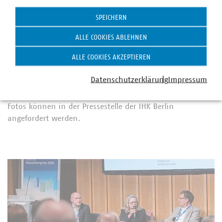
Statistik
bedeutet das, die Stadt konsequenter zu einer
SPEICHERN
Schwammstadt zu transformieren, Wasserspeicher zu
errichten und mehr in die Wasseraufbereitung und
ALLE COOKIES ABLEHNEN
Wiederverwendung zu investieren."
ALLE COOKIES AKZEPTIEREN
Informationen zum 3. Wasserkongress am 12. und 13.
Mai in Berlin:
https://events.ihk-
Datenschutzerklärung
Impressum
berlin.de/20250512wasserkongress2025-wl
Fotos können in der Pressestelle der IHK Berlin
angefordert werden.