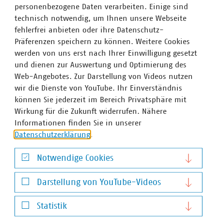
personenbezogene Daten verarbeiten. Einige sind
Folgen des Kohleausstiegs auf den Wasserhaushalt muss
technisch notwendig, um Ihnen unsere Webseite
konsequent weitergeführt werden. Fakt ist aber auch,
fehlerfrei anbieten oder ihre Datenschutz-
dass die Länder die notwendigen großen
Präferenzen speichern zu können. Weitere Cookies
Infrastrukturmaßnahmen finanziell nicht allein stemmen
werden von uns erst nach Ihrer Einwilligung gesetzt
können. Daher ist die Einrichtung des Bund-Länder-
und dienen zur Auswertung und Optimierung des
Gremiums genau der richtige Schritt, um alle Aktivitäten
Web-Angebotes. Zur Darstellung von Videos nutzen
und die finanzielle Verteilung der Lasten zu
wir die Dienste von YouTube. Ihr Einverständnis
koordinieren.“
können Sie jederzeit im Bereich Privatsphäre mit
Ute Weiland
,
Geschäftsführerin Verein Berliner
Wirkung für die Zukunft widerrufen. Nähere
Kaufleute und Industrieller
(VBKI) erklärt: „Eine sichere
Informationen finden Sie in unserer
und ausreichende Versorgung ist insbesondere für das
Datenschutzerklärung
.
produzierende Gewerbe Grundvoraussetzung für den
Betrieb. Infolge des Klimawandels dürften - gerade im
Notwendige Cookies
Osten der Republik - Extremwetterereignisse wie lange
Notwendige Cookies
Dürrephasen und sinnflutartige Regenfälle weiter
Darstellung von YouTube-Videos
zunehmen. Hier sind Weitsicht und kluge Planung
Darstellung von YouTube-Videos
gefragt, wenn unsere Region auch künftig bei
Statistik
Industrieansiedlungen ein Wort mitreden will. Für Berlin