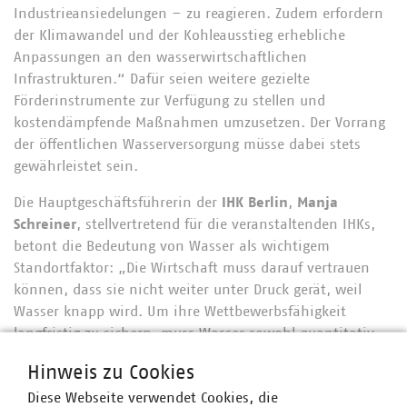
Industrieansiedelungen – zu reagieren. Zudem erfordern
der Klimawandel und der Kohleausstieg erhebliche
Anpassungen an den wasserwirtschaftlichen
Infrastrukturen.“ Dafür seien weitere gezielte
Förderinstrumente zur Verfügung zu stellen und
kostendämpfende Maßnahmen umzusetzen. Der Vorrang
der öffentlichen Wasserversorgung müsse dabei stets
gewährleistet sein.
Die Hauptgeschäftsführerin der
IHK Berlin
,
Manja
Schreiner
, stellvertretend für die veranstaltenden IHKs,
betont die Bedeutung von Wasser als wichtigem
Standortfaktor: „Die Wirtschaft muss darauf vertrauen
können, dass sie nicht weiter unter Druck gerät, weil
Wasser knapp wird. Um ihre Wettbewerbsfähigkeit
langfristig zu sichern, muss Wasser sowohl quantitativ
als auch qualitativ bedarfsgerecht und zu bezahlbaren
Hinweis zu Cookies
Preisen zur Verfügung stehen. Die gute
Diese Webseite verwendet Cookies, die
länderübergreifende Zusammenarbeit zur Bewältigung der