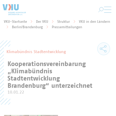
Zum Hauptinhalt springen
VKU-Startseite
Der VKU
Struktur
VKU in den Ländern
Sie befinden sich hier:
Berlin/Brandenburg
Pressemitteilungen
Klimabündnis Stadtentwicklung
Kooperationsvereinbarung
„Klimabündnis
Stadtentwicklung
Brandenburg“ unterzeichnet
10.01.22