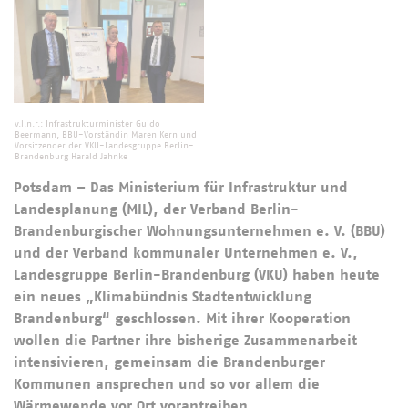
v.l.n.r.: Infrastrukturminister Guido
Beermann, BBU-Vorständin Maren Kern und
Vorsitzender der VKU-Landesgruppe Berlin-
Brandenburg Harald Jahnke
Potsdam – Das Ministerium für Infrastruktur und
Landesplanung (MIL), der Verband Berlin-
Brandenburgischer Wohnungsunternehmen e. V. (BBU)
und der Verband kommunaler Unternehmen e. V.,
Landesgruppe Berlin-Brandenburg (VKU) haben heute
ein neues „Klimabündnis Stadtentwicklung
Brandenburg“ geschlossen. Mit ihrer Kooperation
wollen die Partner ihre bisherige Zusammenarbeit
intensivieren, gemeinsam die Brandenburger
Kommunen ansprechen und so vor allem die
Wärmewende vor Ort vorantreiben.