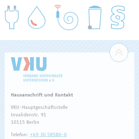
WASSER/ABWASSER
ENERGIEWIRTSCHAFT
ABFALLWIRTSCHAFT
RECHT
DIGITALISIERUNG/TK
Zum 
Hausanschrift und Kontakt
VKU-Hauptgeschäftsstelle
Invalidenstr. 91
10115 Berlin
Telefon:
+49 30 58580-0