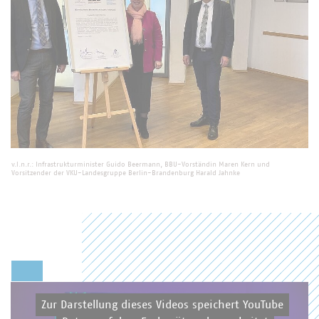
v.l.n.r.: Infrastrukturminister Guido Beermann, BBU-Vorständin Maren Kern und
Vorsitzender der VKU-Landesgruppe Berlin-Brandenburg Harald Jahnke
Zur Darstellung dieses Videos speichert YouTube