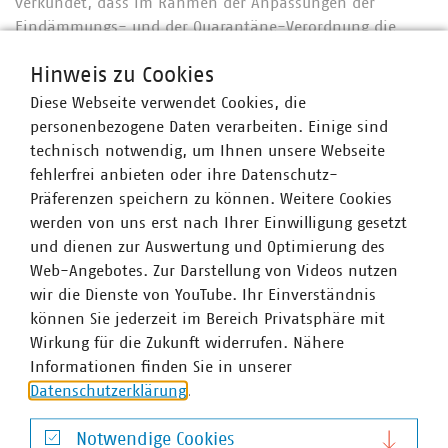
verkündet, dass im Rahmen der Anpassungen der
Eindämmungs- und der Quarantäne-Verordnung die
Frei- und Hallenbäder wieder geöffnet werden können.
Hinweis zu Cookies
Ab dem 28. Mai 2020 ist die Öffnung der Freibäder unter
der mit einem jeweiligen Konzept der Begrenzung der
Diese Webseite verwendet Cookies, die
Personenanzahl in Abhängigkeit der Beckengröße und
personenbezogene Daten verarbeiten. Einige sind
Liegeflächen wieder möglich. Ab dem 13. Juni 2020 ist
technisch notwendig, um Ihnen unsere Webseite
die Öffnung von Indoor-Bädern einschließlich
fehlerfrei anbieten oder ihre Datenschutz-
Thermen/Thermalbädern mit Begrenzung der
Präferenzen speichern zu können. Weitere Cookies
Personenzahl und einem Konzept für die Umkleiden und
werden von uns erst nach Ihrer Einwilligung gesetzt
Gemeinschaftsduschen plus eine Erhöhung der
und dienen zur Auswertung und Optimierung des
Luftaustauschraten möglich.
Web-Angebotes. Zur Darstellung von Videos nutzen
wir die Dienste von YouTube. Ihr Einverständnis
können Sie jederzeit im Bereich Privatsphäre mit
In Berlin-Brandenburg sind 62 kommunale Unternehmen
Wirkung für die Zukunft widerrufen. Nähere
im VKU organisiert. Die VKU-Mitgliedsunternehmen in
Informationen finden Sie in unserer
Berlin-Brandenburg leisten jährlich Investitionen in
Datenschutzerklärung
.
Höhe von über 860 Millionen Euro, erwirtschaften einen
Umsatz von über 4,7 Milliarden Euro und sind wichtiger
Notwendige Cookies