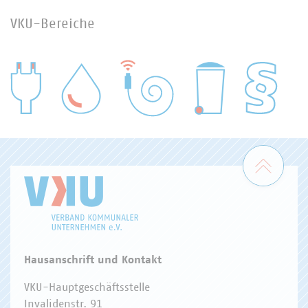
VKU-Bereiche
WASSER/ABWASSER
ENERGIEWIRTSCHAFT
ABFALLWIRTSCHAFT
RECHT
DIGITALISIERUNG/TK
Zum 
Hausanschrift und Kontakt
VKU-Hauptgeschäftsstelle
Invalidenstr. 91