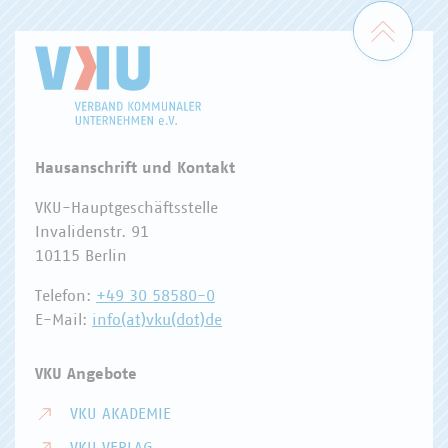
Zum 
Hausanschrift und Kontakt
VKU-Hauptgeschäftsstelle
Invalidenstr. 91
10115 Berlin
Telefon:
+49 30 58580-0
E-Mail:
info(at)vku(dot)de
VKU Angebote
VKU AKADEMIE