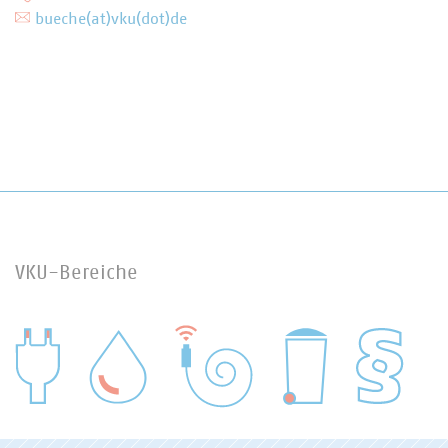
bueche(at)vku(dot)de
VKU-Bereiche
WASSER/ABWASSER
ENERGIEWIRTSCHAFT
ABFALLWIRTSCHAFT
RECHT
DIGITALISIERUNG/TK