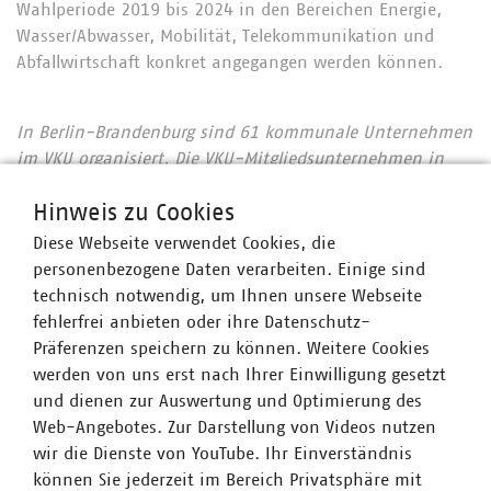
Wahlperiode 2019 bis 2024 in den Bereichen Energie,
Wasser/Abwasser, Mobilität, Telekommunikation und
Abfallwirtschaft konkret angegangen werden können.
In Berlin-Brandenburg sind 61 kommunale Unternehmen
im VKU organisiert. Die VKU-Mitgliedsunternehmen in
Berlin-Brandenburg leisten jährlich Investitionen in
Hinweis zu Cookies
Höhe von 1,044 Milliarden Euro, erwirtschaften einen
Umsatz von über 4,4 Milliarden Euro und sind wichtiger
Diese Webseite verwendet Cookies, die
Arbeitgeber für mehr als 15.000 Beschäftigte.
personenbezogene Daten verarbeiten. Einige sind
technisch notwendig, um Ihnen unsere Webseite
fehlerfrei anbieten oder ihre Datenschutz-
Präferenzen speichern zu können. Weitere Cookies
Ansprechpartner
werden von uns erst nach Ihrer Einwilligung gesetzt
und dienen zur Auswertung und Optimierung des
Web-Angebotes. Zur Darstellung von Videos nutzen
wir die Dienste von YouTube. Ihr Einverständnis
können Sie jederzeit im Bereich Privatsphäre mit