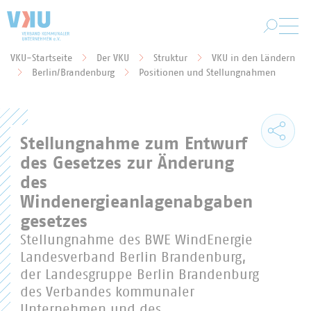
Zum Hauptinhalt springen
VKU-Startseite
Der VKU
Struktur
VKU in den Ländern
Sie befinden sich hier:
Berlin/Brandenburg
Positionen und Stellungnahmen
Stellungnahme zum Entwurf
des Gesetzes zur Änderung
des
Windenergieanlagenabgaben
gesetzes
Stellungnahme des BWE WindEnergie
Landesverband Berlin Brandenburg,
der Landesgruppe Berlin Brandenburg
des Verbandes kommunaler
Unternehmen und des