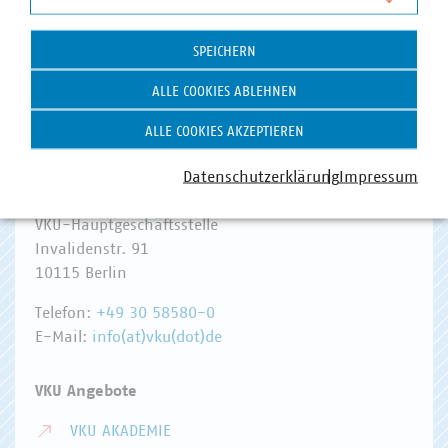
Statistik
Zum 
SPEICHERN
ALLE COOKIES ABLEHNEN
ALLE COOKIES AKZEPTIEREN
Datenschutzerklärung
Impressum
Hausanschrift und Kontakt
VKU-Hauptgeschäftsstelle
Invalidenstr. 91
10115 Berlin
Telefon:
+49 30 58580-0
E-Mail:
info(at)vku(dot)de
VKU Angebote
VKU AKADEMIE