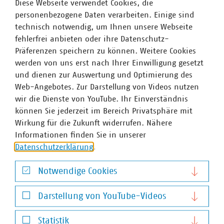
Diese Webseite verwendet Cookies, die
personenbezogene Daten verarbeiten. Einige sind
PDF Download
technisch notwendig, um Ihnen unsere Webseite
fehlerfrei anbieten oder ihre Datenschutz-
Präferenzen speichern zu können. Weitere Cookies
werden von uns erst nach Ihrer Einwilligung gesetzt
und dienen zur Auswertung und Optimierung des
Web-Angebotes. Zur Darstellung von Videos nutzen
wir die Dienste von YouTube. Ihr Einverständnis
können Sie jederzeit im Bereich Privatsphäre mit
Wirkung für die Zukunft widerrufen. Nähere
Informationen finden Sie in unserer
VKU-Bereiche
Datenschutzerklärung
.
Notwendige Cookies
Notwendige Cookies
Darstellung von YouTube-Videos
Darstellung von YouTube-Videos
WASSER/ABWASSER
ENERGIEWIRTSCHAFT
ABFALLWIRTSCHAFT
RECHT
DIGITALISIERUNG/TK
Statistik