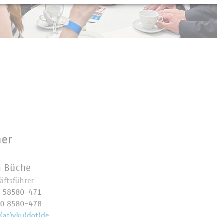
ner
n Büche
äftsführer
0 58580-471
70 8580-478
(at)vku(dot)de