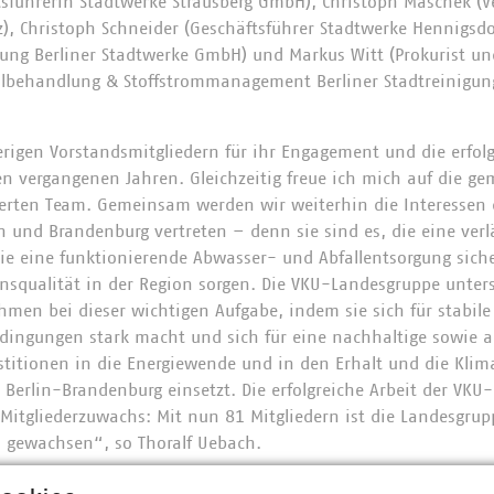
tsführerin Stadtwerke Strausberg GmbH), Christoph Maschek (
), Christoph Schneider (Geschäftsführer Stadtwerke Hennigsdo
ung Berliner Stadtwerke GmbH) und Markus Witt (Prokurist und
llbehandlung & Stoffstrommanagement Berliner Stadtreinigun
erigen Vorstandsmitgliedern für ihr Engagement und die erfol
n vergangenen Jahren. Gleichzeitig freue ich mich auf die
terten Team. Gemeinsam werden wir weiterhin die Interesse
 und Brandenburg vertreten – denn sie sind es, die eine verl
e eine funktionierende Abwasser- und Abfallentsorgung siche
nsqualität in der Region sorgen. Die VKU-Landesgruppe unters
n bei dieser wichtigen Aufgabe, indem sie sich für stabile 
dingungen stark macht und sich für eine nachhaltige sowie
stitionen in die Energiewende und in den Erhalt und die Kli
 Berlin-Brandenburg einsetzt. Die erfolgreiche Arbeit der VKU
 Mitgliederzuwachs: Mit nun 81 Mitgliedern ist die Landesgru
el gewachsen“, so Thoralf Uebach.