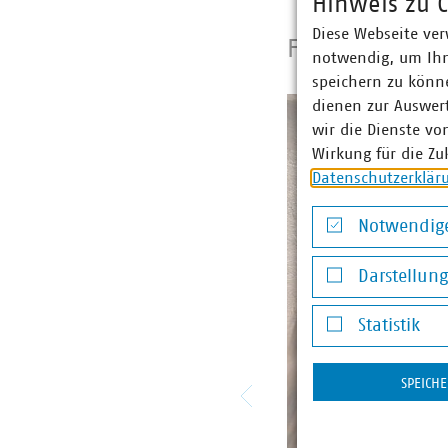
Hinweis zu C
Diese Webseite ver
FOTOGALERIE
notwendig, um Ihn
speichern zu könne
dienen zur Auswer
wir die Dienste vo
Wirkung für die Zu
Datenschutzerklär
Notwendige
Notwendige Co
Darstellun
Darstellung v
Statistik
Statistik
SPEICH