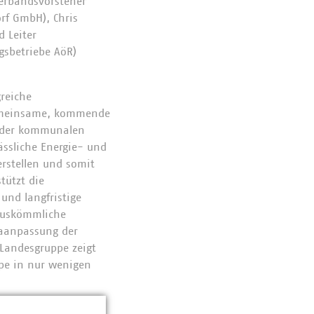
Verbandsvorsteher
rf GmbH), Chris
 Leiter
gsbetriebe AöR)
greiche
 gemeinsame, kommende
n der kommunalen
ässliche Energie- und
rstellen und somit
tützt die
und langfristige
 auskömmliche
maanpassung der
-Landesgruppe zeigt
ppe in nur wenigen