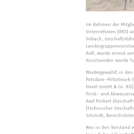
Im Rahmen der Mitgli
Unternehmen (VKU) am
Uebach, Geschäftsfüh
Landesgruppenvorsitze
AöR, wurde erneut zum
Vorsitzenden wurde To
Wiedergewählt in den 
Potsdam-Mittelmark G
Havel GmbH & Co. KG)
Trink- und Abwasserzw
Axel Pinkert (Geschäf
(Technischer Geschäf
Schmidt, Bereichsleit
Neu in den Vorstand w