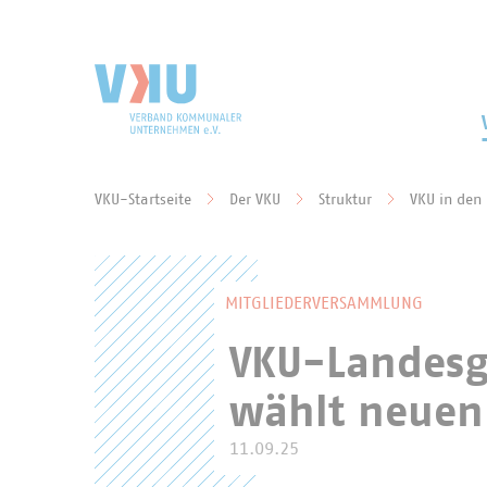
Zum Hauptinhalt springen
Zur Suche springen
VKU-Startseite
Der VKU
Struktur
VKU in den
Sie befinden sich hier:
MITGLIEDERVERSAMMLUNG
VKU-Landesg
wählt neuen
11.09.25