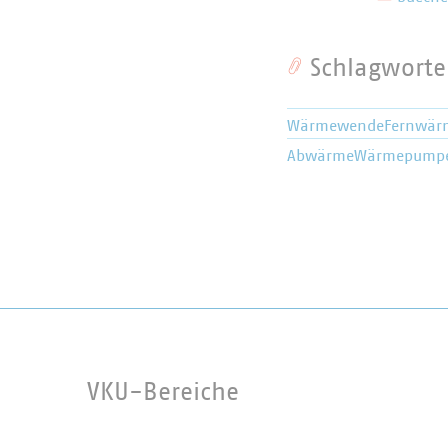
Schlagworte
Wärmewende
Fernwär
Abwärme
Wärmepump
VKU-Bereiche