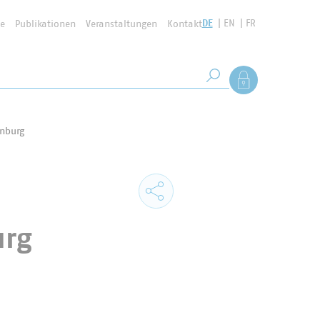
DE
EN
FR
se
Publikationen
Veranstaltungen
Kontakt
Suchbegriff
Als Mitglied anmel
Suche starten
enburg
urg