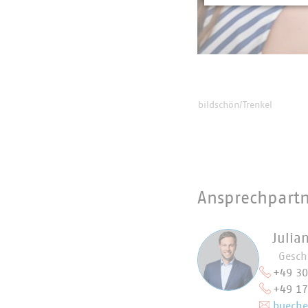
bildschön/Trenkel
Ansprechpart
Julia
Gesch
+49 3
+49 1
bueche