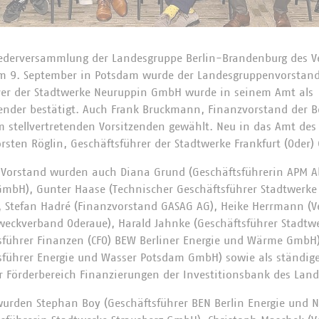
ederversammlung der Landesgruppe Berlin-Brandenburg des 
 9. September in Potsdam wurde der Landesgruppenvorstand 
rer der Stadtwerke Neuruppin GmbH wurde in seinem Amt als
nder bestätigt. Auch Frank Bruckmann, Finanzvorstand der Be
 stellvertretenden Vorsitzenden gewählt. Neu in das Amt des 
rsten Röglin, Geschäftsführer der Stadtwerke Frankfurt (Oder)
Vorstand wurden auch Diana Grund (Geschäftsführerin APM Ab
mbH), Gunter Haase (Technischer Geschäftsführer Stadtwerke
, Stefan Hadré (Finanzvorstand GASAG AG), Heike Herrmann (V
eckverband Oderaue), Harald Jahnke (Geschäftsführer Stadtw
tsführer Finanzen (CFO) BEW Berliner Energie und Wärme GmbH),
tsführer Energie und Wasser Potsdam GmbH) sowie als ständig
er Förderbereich Finanzierungen der Investitionsbank des Land
urden Stephan Boy (Geschäftsführer BEN Berlin Energie und 