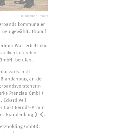
©
bildschön/Trenkel
Verbands kommunaler
neu gewählt. Thoralf
rliner Wasserbetriebe
stellvertretenden
 GmbH, berufen.
fallwirtschaft
 Brandenburg an der
erbandsvorsteherin
erke Prenzlau GmbH),
 Eckard Veil
er Gast Berndt-Armin
es Brandenburg (ILB).
Netzholding GmbH),