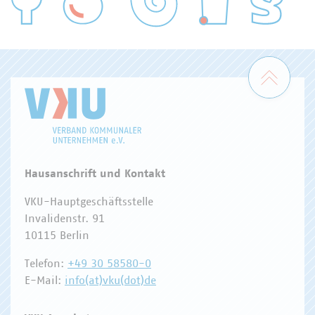
WASSER/ABWASSER
ENERGIEWIRTSCHAFT
ABFALLWIRTSCHAFT
RECHT
DIGITALISIERUNG/TK
Zum 
Hausanschrift und Kontakt
VKU-Hauptgeschäftsstelle
Invalidenstr. 91
10115 Berlin
Telefon:
+49 30 58580-0
E-Mail:
info(at)vku(dot)de