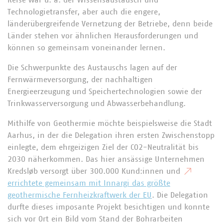
Reise war u. a. der Wissensaustausch und
Technologietransfer, aber auch die engere,
länderübergreifende Vernetzung der Betriebe, denn beide
Länder stehen vor ähnlichen Herausforderungen und
können so gemeinsam voneinander lernen.
Die Schwerpunkte des Austauschs lagen auf der
Fernwärmeversorgung, der nachhaltigen
Energieerzeugung und Speichertechnologien sowie der
Trinkwasserversorgung und Abwasserbehandlung.
Mithilfe von Geothermie möchte beispielsweise die Stadt
Aarhus, in der die Delegation ihren ersten Zwischenstopp
einlegte, dem ehrgeizigen Ziel der CO2-Neutralität bis
2030 näherkommen. Das hier ansässige Unternehmen
Kredsløb versorgt über 300.000 Kund:innen und
errichtete gemeinsam mit Innargi das größte
geothermische Fernheizkraftwerk der EU
. Die Delegation
durfte dieses imposante Projekt besichtigen und konnte
sich vor Ort ein Bild vom Stand der Bohrarbeiten