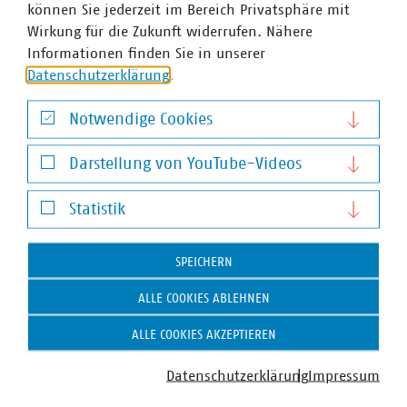
können Sie jederzeit im Bereich Privatsphäre mit
Wirkung für die Zukunft widerrufen. Nähere
Informationen finden Sie in unserer
Datenschutzerklärung
.
Notwendige Cookies
Notwendige Cookies
Darstellung von YouTube-Videos
Darstellung von YouTube-Videos
Statistik
Statistik
SPEICHERN
Julian Büche
ALLE COOKIES ABLEHNEN
Geschäftsführer
ALLE COOKIES AKZEPTIEREN
+49 30 58580-471
+49 170 8580-478
Datenschutzerklärung
Impressum
bueche(at)vku(dot)de