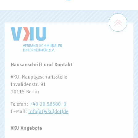
WASSER/ABWASSER
ENERGIEWIRTSCHAFT
ABFALLWIRTSCHAFT
RECHT
DIGITALISIERUNG/TK
Zum 
Hausanschrift und Kontakt
VKU-Hauptgeschäftsstelle
Invalidenstr. 91
10115 Berlin
Telefon:
+49 30 58580-0
E-Mail:
info(at)vku(dot)de
VKU Angebote