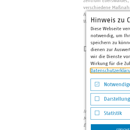
Zentrum Eberswaldes, 
verschiedene Maßnahm
Anforderungswert der 
Hinweis zu C
Wärmepumpenanlage un
Diese Webseite ver
notwendig, um Ihn
speichern zu könne
Download der 
dienen zur Auswer
wir die Dienste vo
Wirkung für die Zu
Unternehmenspr
Datenschutzerklär
Sonderpreis: d
Kommunenpreis:
Notwendige
Notwendige Co
Darstellun
Darstellung v
In Berlin-Brandenbur
Statistik
Mitgliedsunternehmen 
Statistik
Euro, erwirtschaften 