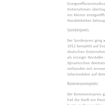
Energieeffizienzmaßn
Unternehmen übertragb
ein kleines energieef
Handelsketten behaup
Sonderpreis
Der Sonderpreis ging 
2012 komplett auf Ene
deutschen Unternehme
als einziger Herstell
dynamischen deematrix
verbunden mit erneuer
Solarmodulen auf dem 
Kommunenpreis
Der Kommunenpreis gi
hat die Stadt ein Hau