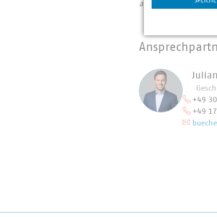
SPEICH
als 15.000 Beschäftigt
Ansprechpart
Julia
Gesch
+49 3
+49 1
bueche