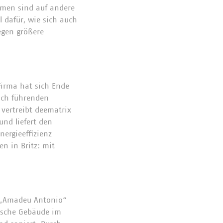
hmen sind auf andere
 dafür, wie sich auch
egen größere
Firma hat sich Ende
isch führenden
vertreibt deematrix
und liefert den
ergieeffizienz
n in Britz: mit
m „Amadeu Antonio“
rische Gebäude im