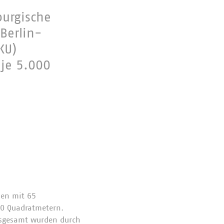
burgische
Berlin-
KU)
 je 5.000
den mit 65
30 Quadratmetern.
Insgesamt wurden durch