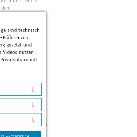
nd saniert. Durch
r dem
wurden eine
stalliert.
ige sind technisch
z-Präferenzen
ng gesetzt und
n Videos nutzen
 Privatsphäre mit
KU-
 von 1,044 Milliarden
 Arbeitgeber für mehr