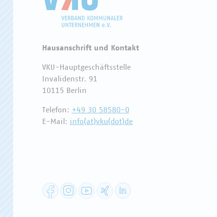
Hausanschrift und Kontakt
VKU-Hauptgeschäftsstelle
Invalidenstr. 91
10115 Berlin
Telefon:
+49 30 58580-0
E-Mail:
info(at)vku(dot)de
Facebook
Instagram
YouTube
XING
LinkedIn