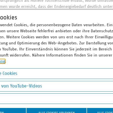
ursprünglich als Höhere Töchterschule erbaut, wurde umfasse
en wurde erreicht, dass der Endenergiebedarf deutlich unte
Energieeinsparverordnung (EnEV 2012) liegt. Unter anderem 
ookies
d ein neuer Gasbrennwertkessel (mit Biogas-Beimischung) in
wendet Cookies, die personenbezogene Daten verarbeiten. Ein
en unsere Webseite fehlerfrei anbieten oder ihre Datenschut
n. Weitere Cookies werden von uns erst nach Ihrer Einwilligu
drei Filme
tung und Optimierung des Web-Angebotes. Zur Darstellung vo
n YouTube. Ihr Einverständnis können Sie jederzeit im Bereich
kunft widerrufen. Nähere Informationen finden Sie in unserer
eis: Nahkauf in Fahrland
ung
.
eematrix Energiesysteme GmbH
 Stadt Eberswalde
 Cookies
okies
g von YouTube-Videos
on YouTube-Videos
g sind 57 kommunale Unternehmen im VKU organisiert. Die V
in Berlin-Brandenburg leisten jährlich Investitionen in Höhe
einen Umsatz von über 4,4 Milliarden Euro und sind wichtiger