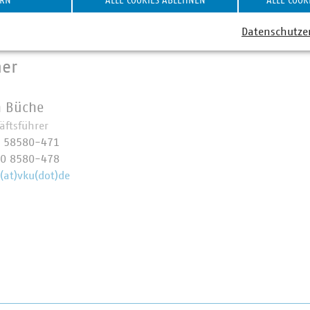
ERN
ALLE COOKIES ABLEHNEN
ALLE COOK
e.
Datenschutze
ner
n Büche
äftsführer
0 58580-471
70 8580-478
(at)vku(dot)de