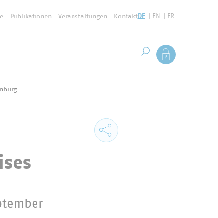
DE
EN
FR
se
Publikationen
Veranstaltungen
Kontakt
Suchbegriff
Als Mitglied anmel
Suche starten
enburg
ises
eptember