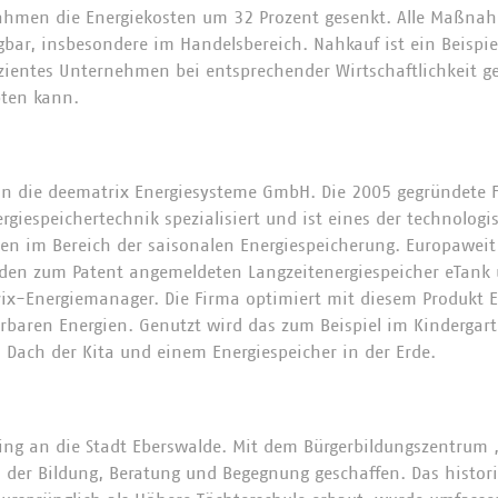
ahmen die Energiekosten um 32 Prozent gesenkt. Alle Maßna
ar, insbesondere im Handelsbereich. Nahkauf ist ein Beispiel
fizientes Unternehmen bei entsprechender Wirtschaftlichkeit g
ten kann.
an die deematrix Energiesysteme GmbH. Die 2005 gegründete 
rgiespeichertechnik spezialisiert und ist eines der technolog
n im Bereich der saisonalen Energiespeicherung. Europaweit 
er den zum Patent angemeldeten Langzeitenergiespeicher eTank 
-Energiemanager. Die Firma optimiert mit diesem Produkt En
baren Energien. Genutzt wird das zum Beispiel im Kindergarte
Dach der Kita und einem Energiespeicher in der Erde.
ng an die Stadt Eberswalde. Mit dem Bürgerbildungszentru
s der Bildung, Beratung und Begegnung geschaffen. Das histo