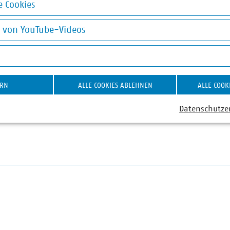
 Cookies
70 8580-478
okies
(at)vku(dot)de
g von YouTube-Videos
on YouTube-Videos
ERN
ALLE COOKIES ABLEHNEN
ALLE COOK
wende
Erneuerbare Energien
Finanzierung
Datenschutze