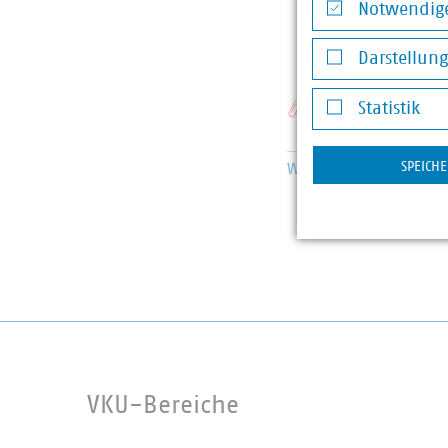
Notwendige
+49 1
Notwendige Co
bueche
Darstellun
Darstellung v
Schlagworte
Statistik
Statistik
SPEICH
Wärmewende
Energie
VKU-Bereiche