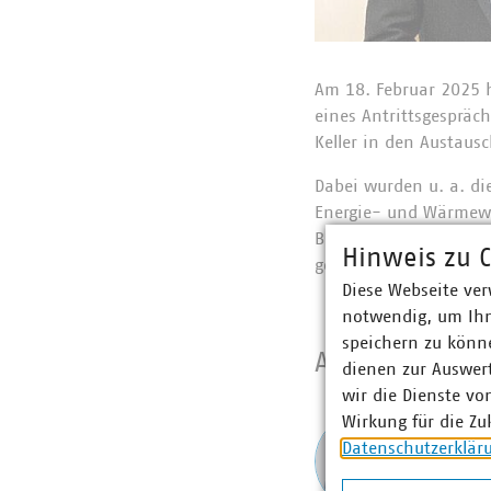
Am 18. Februar 2025 
eines Antrittsgespräc
Keller in den Austausc
Dabei wurden u. a. di
Energie- und Wärmewe
Beschleunigung von P
Hinweis zu C
gegebene Wärmepreisst
Diese Webseite ver
notwendig, um Ihn
speichern zu könne
Ansprechpart
dienen zur Auswer
wir die Dienste vo
Wirkung für die Zu
Julia
Datenschutzerklär
Gesch
+49 3