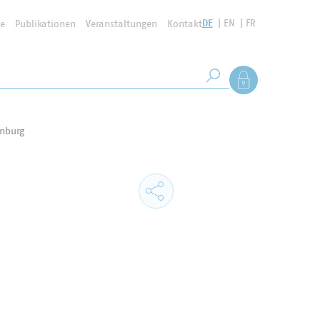
DE
EN
FR
se
Publikationen
Veranstaltungen
Kontakt
Suchbegriff
Als Mitglied anmel
Suche starten
enburg