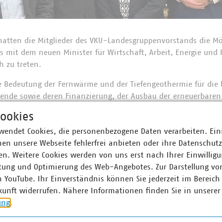
hatten die Mitglieder des VKU-Landesgruppenvorstands die M
hs mit dem neuen Minister für Wirtschaft, Arbeit, Energie und 
h zu treten.
e Bedeutung der Fernwärme und der Tiefengeothermie für die
nde sowie deren Finanzierung, der Ausbau der erneuerbaren 
lanungs- und Genehmigungsverfahren und die vom Ministeriu
ookies
udie des Landes Brandenburg diskutiert.
wendet Cookies, die personenbezogene Daten verarbeiten. Ein
en unsere Webseite fehlerfrei anbieten oder ihre Datenschut
n. Weitere Cookies werden von uns erst nach Ihrer Einwilligu
ner
tung und Optimierung des Web-Angebotes. Zur Darstellung vo
n YouTube. Ihr Einverständnis können Sie jederzeit im Bereich
kunft widerrufen. Nähere Informationen finden Sie in unserer
n Büche
ung
.
äftsführer
0 58580-471