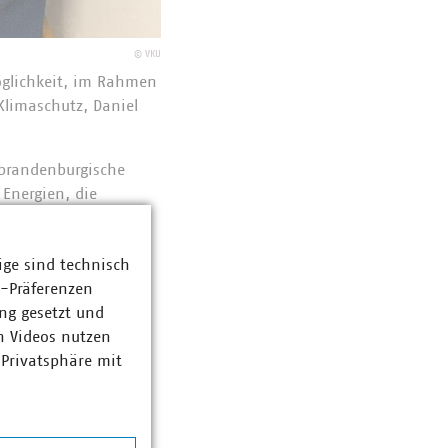
©
VKU
öglichkeit, im Rahmen
Klimaschutz, Daniel
 brandenburgische
Energien, die
m in Auftrag
ige sind technisch
z-Präferenzen
ng gesetzt und
n Videos nutzen
 Privatsphäre mit