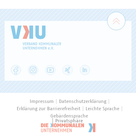
Zum 
Facebook
Instagram
YouTube
XING
LinkedIn
Impressum
Datenschutzerklärung
Erklärung zur Barrierefreiheit
Leichte Sprache
Gebärdensprache
Privatsphäre