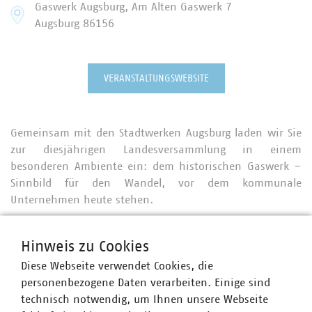
Gaswerk Augsburg, Am Alten Gaswerk 7
Augsburg
86156
VERANSTALTUNGSWEBSITE
Gemeinsam mit den Stadtwerken Augsburg laden wir Sie
zur diesjährigen Landesversammlung in einem
besonderen Ambiente ein: dem historischen Gaswerk –
Sinnbild für den Wandel, vor dem kommunale
Unternehmen heute stehen.
Unter dem Motto „
Vernetzt. Gemeinsam. Sichere
Zukunft
“ diskutieren wir bei unserer VKU-
Hinweis zu Cookies
Landesversammlung am 28. und 29. September aktuelle
Diese Webseite verwendet Cookies, die
Herausforderungen und Chancen für kommunale
personenbezogene Daten verarbeiten. Einige sind
Unternehmen in Bayern. Diese reichen von der
technisch notwendig, um Ihnen unsere Webseite
Transformation und der Resilienz bis hin zu Finanzierung