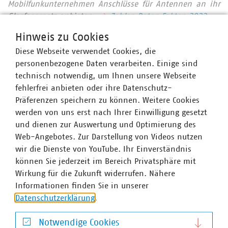
Mobilfunkunternehmen Anschlüsse für Antennen an ihr
Glasfasernetz anbieten.
Zahlen Daten Fakten 2023
Hinweis zu Cookies
In Bayern sind 222 kommunale Unternehmen im VKU
organisiert. Die VKU-Mitgliedsunternehmen in Bayern
Diese Webseite verwendet Cookies, die
leisten jährlich Investitionen in Höhe von über 2,5
personenbezogene Daten verarbeiten. Einige sind
Milliarden Euro, erwirtschaften einen Umsatz von fast 18
technisch notwendig, um Ihnen unsere Webseite
Milliarden Euro und sind wichtiger Arbeitgeber für über
fehlerfrei anbieten oder ihre Datenschutz-
41.000 Beschäftigte.
Präferenzen speichern zu können. Weitere Cookies
werden von uns erst nach Ihrer Einwilligung gesetzt
und dienen zur Auswertung und Optimierung des
Web-Angebotes. Zur Darstellung von Videos nutzen
wir die Dienste von YouTube. Ihr Einverständnis
Wassercent – Verzicht auf tatsächliche
können Sie jederzeit im Bereich Privatsphäre mit
Wassermengen ist kein Bürokratieabbau.
Wirkung für die Zukunft widerrufen. Nähere
Informationen finden Sie in unserer
Datenschutzerklärung
.
Ansprechpartner
Notwendige Cookies