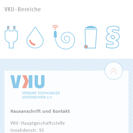
VKU-Bereiche
WASSER/ABWASSER
ENERGIEWIRTSCHAFT
ABFALLWIRTSCHAFT
RECHT
DIGITALISIERUNG/TK
Zum 
Hausanschrift und Kontakt
VKU-Hauptgeschäftsstelle
Invalidenstr. 91