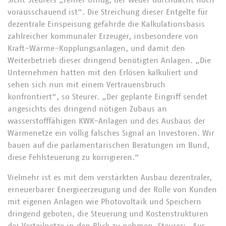
Sicht Steurers „reiner Unfug, der weder durchdacht noch
vorausschauend ist“. Die Streichung dieser Entgelte für
dezentrale Einspeisung gefährde die Kalkulationsbasis
zahlreicher kommunaler Erzeuger, insbesondere von
Kraft-Wärme-Kopplungsanlagen, und damit den
Weiterbetrieb dieser dringend benötigten Anlagen. „Die
Unternehmen hatten mit den Erlösen kalkuliert und
sehen sich nun mit einem Vertrauensbruch
konfrontiert“, so Steurer. „Der geplante Eingriff sendet
angesichts des dringend nötigen Zubaus an
wasserstofffähigen KWK-Anlagen und des Ausbaus der
Wärmenetze ein völlig falsches Signal an Investoren. Wir
bauen auf die parlamentarischen Beratungen im Bund,
diese Fehlsteuerung zu korrigieren.“
Vielmehr ist es mit dem verstärkten Ausbau dezentraler,
erneuerbarer Energieerzeugung und der Rolle von Kunden
mit eigenen Anlagen wie Photovoltaik und Speichern
dringend geboten, die Steuerung und Kostenstrukturen