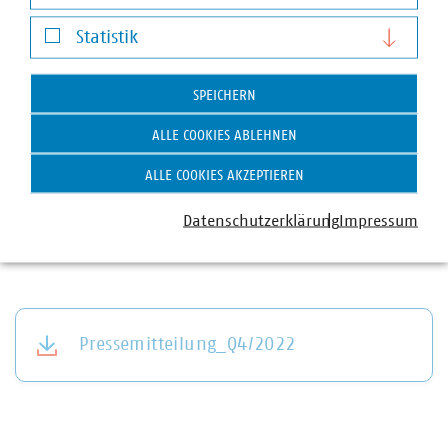
Darstellung von YouTube-Videos
Glasfaser bis mindestens ins Gebäude.
Statistik
In Bayern sind 207 kommunale Unternehmen im VKU
Statistik
organisiert. Die VKU-Mitgliedsunternehmen in Bayern
SPEICHERN
leisten jährlich Investitionen in Höhe von über 2
Milliarden Euro, erwirtschaften einen Umsatz von fast 16
ALLE COOKIES ABLEHNEN
Milliarden Euro und sind wichtiger Arbeitgeber für über
38.000 Beschäftigte.
ALLE COOKIES AKZEPTIEREN
Datenschutzerklärung
Impressum
Pressemitteilung_Q4/2022