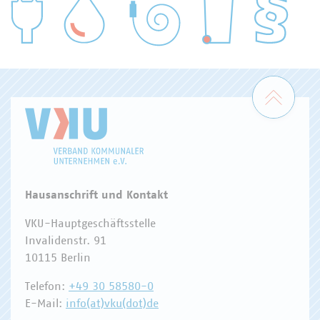
WASSER/ABWASSER
ENERGIEWIRTSCHAFT
ABFALLWIRTSCHAFT
RECHT
DIGITALISIERUNG/TK
Zum 
Hausanschrift und Kontakt
VKU-Hauptgeschäftsstelle
Invalidenstr. 91
10115 Berlin
Telefon:
+49 30 58580-0
E-Mail:
info(at)vku(dot)de