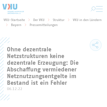
Zum Hauptinhalt springen
VKU-Startseite
Der VKU
Struktur
VKU in den Ländern
Sie befinden sich hier:
Bayern
Pressemitteilungen
Ohne dezentrale
Netzstrukturen keine
dezentrale Erzeugung: Die
Abschaffung vermiedener
Netznutzungsentgelte im
Bestand ist ein Fehler
06.12.22