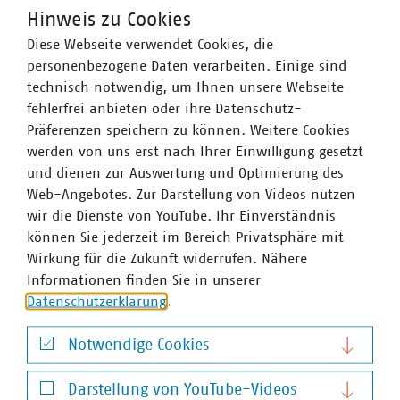
rund 1.500 Stadtwerke und kommunalwirtschaftliche
Hinweis zu Cookies
Unternehmen in den Bereichen Energie,
Diese Webseite verwendet Cookies, die
Wasser/Abwasser, Abfallwirtschaft sowie
personenbezogene Daten verarbeiten. Einige sind
Telekommunikation. Mit mehr als 275.000 Beschäftigten
technisch notwendig, um Ihnen unsere Webseite
wurden 2018 Umsatzerlöse von rund 119 Milliarden Euro
fehlerfrei anbieten oder ihre Datenschutz-
erwirtschaftet und mehr als 12 Milliarden Euro investiert.
Präferenzen speichern zu können. Weitere Cookies
Im Endkundensegment haben die VKU-
werden von uns erst nach Ihrer Einwilligung gesetzt
Mitgliedsunternehmen große Marktanteile in zentralen
und dienen zur Auswertung und Optimierung des
Ver- und Entsorgungsbereichen: Strom 62 Prozent, Erdgas
Web-Angebotes. Zur Darstellung von Videos nutzen
67 Prozent, Trinkwasser 90 Prozent, Wärme 74 Prozent,
wir die Dienste von YouTube. Ihr Einverständnis
Abwasser 44 Prozent. Sie entsorgen jeden Tag 31.500
können Sie jederzeit im Bereich Privatsphäre mit
Tonnen Abfall und tragen durch getrennte Sammlung
Wirkung für die Zukunft widerrufen. Nähere
entscheidend dazu bei, dass Deutschland mit 67 Prozent
Informationen finden Sie in unserer
die höchste Recyclingquote in der Europäischen Union
Datenschutzerklärung
.
hat. Immer mehr kommunale Unternehmen engagieren
sich im Breitbandausbau. 190 Unternehmen investieren
Notwendige Cookies
pro Jahr über 450 Mio. EUR. Sie steigern jährlich ihre
Notwendige Cookies
Investitionen um rund 30 Prozent. Beim
Darstellung von YouTube-Videos
Breitbandausbau setzen 93 Prozent der Unternehmen auf