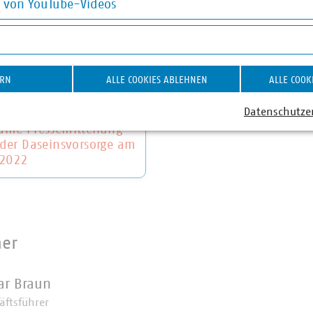
g von YouTube-Videos
on YouTube-Videos
ERN
ALLE COOKIES ABLEHNEN
ALLE COOK
VKU Bayern: „Heute
meinsam die Zukunft
Datenschutze
gen planen“
me Pressemitteilung
der Daseinsvorsorge am
 2022
ner
ar Braun
äftsführer