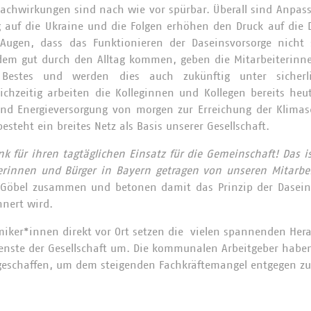
Nachwirkungen sind nach wie vor spürbar. Überall sind Anpa
eg auf die Ukraine und die Folgen erhöhen den Druck auf die 
ugen, dass das Funktionieren der Daseinsvorsorge nicht se
dem gut durch den Alltag kommen, geben die Mitarbeiterinne
 Bestes und werden dies auch zukünftig unter sicherl
chzeitig arbeiten die Kolleginnen und Kollegen bereits heu
nd Energieversorgung von morgen zur Erreichung der Klimasc
esteht ein breites Netz als Basis unserer Gesellschaft.
nk für ihren tagtäglichen Einsatz für die Gemeinschaft! Das i
gerinnen und Bürger in Bayern getragen von unseren Mitarbe
 Göbel zusammen und betonen damit das Prinzip der Dasein
nert wird.
iker*innen direkt vor Ort setzen die vielen spannenden Her
enste der Gesellschaft um. Die kommunalen Arbeitgeber haben
eschaffen, um dem steigenden Fachkräftemangel entgegen zu