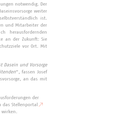
ssungen notwendig. Der
Daseinsvorsorge weiter
lbstverständlich ist.
n und Mitarbeiter der
ich herausfordernden
te an der Zukunft: Sie
hutzziele vor Ort. Mit
st Dasein und Vorsorge
itenden
“, fassen Josef
svorsorge, an das mit
ausforderungen der
 das Stellenportal
 wirken.