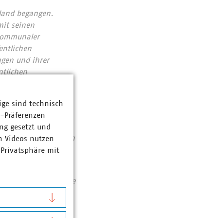
hland begangen.
mit seinen
 kommunaler
entlichen
gen und ihrer
ntlichen
auf:
ige sind technisch
für Kommunen und
z-Präferenzen
eitgeberverbände
ng gesetzt und
beitgeberverbände in
n Videos nutzen
 Privatsphäre mit
t 205 kommunale
Investitionen in Höhe
o und sind wichtiger