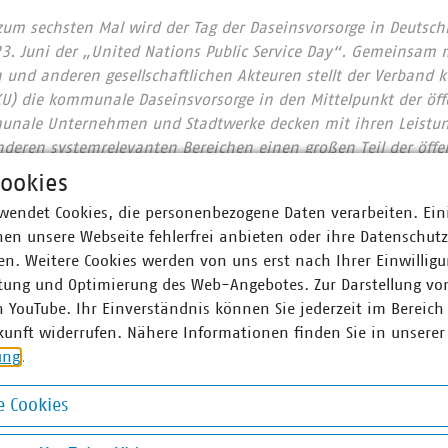
zum sechsten Mal wird der Tag der Daseinsvorsorge in Deutsc
 23. Juni der „United Nations Public Service Day“. Gemeinsam 
und anderen gesellschaftlichen Akteuren stellt der Verband
U) die kommunale Daseinsvorsorge in den Mittelpunkt der öff
ale Unternehmen und Stadtwerke decken mit ihren Leistun
nderen systemrelevanten Bereichen einen großen Teil der öffe
Mehr Informationen zur kommunalen Daseinsvorsorge gibt es 
ookies
e
wendet Cookies, die personenbezogene Daten verarbeiten. Ein
geberverband Bayern e.V. (KAV)
ist seit 1947 Tarifpartner 
en unsere Webseite fehlerfrei anbieten oder ihre Datenschut
en. Er ist mit über 3.000 Mitgliedern einer der größten Arb
n. Weitere Cookies werden von uns erst nach Ihrer Einwilligu
tgrößte Mitgliederverband der Vereinigung der kommunalen Ar
tung und Optimierung des Web-Angebotes. Zur Darstellung vo
n YouTube. Ihr Einverständnis können Sie jederzeit im Bereich
kunft widerrufen. Nähere Informationen finden Sie in unserer
yern des Verbandes kommunaler Unternehmen (VKU)
vertrit
ung
.
. Die VKU-Mitgliedsunternehmen in Bayern leisten jährlich 
 Euro, erwirtschaften einen Umsatz von fast 16 Milliarden Eur
 Cookies
8.000 Beschäftigte.
okies