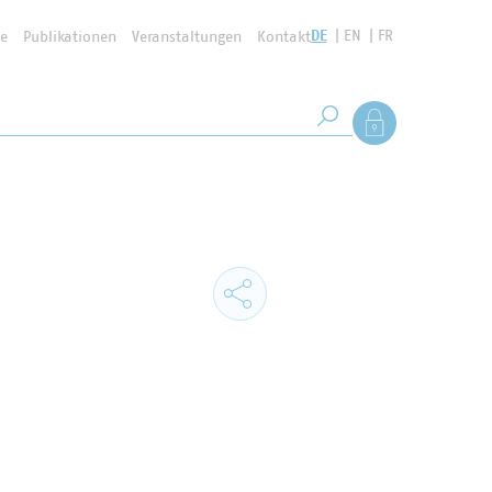
DE
EN
FR
se
Publikationen
Veranstaltungen
Kontakt
Suchbegriff
Als Mitglied anmel
Suche starten