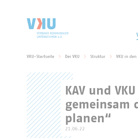
Zum Hauptinhalt springen
Zur Suche springen
VKU-Startseite
Der VKU
Struktur
VKU in den
Sie befinden sich hier:
KAV und VKU
gemeinsam d
planen“
21.06.22