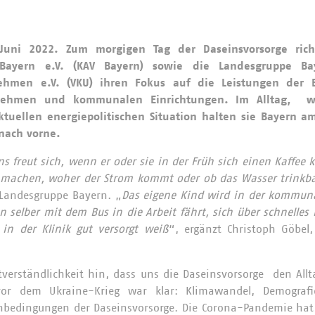
Juni 2022.
Zum morgigen Tag der Daseinsvorsorge ri
 Bayern e.V. (KAV Bayern) sowie die Landesgruppe B
hmen e.V. (VKU) ihren Fokus auf die Leistungen der B
ehmen und kommunalen Einrichtungen. Im Alltag, w
uellen energiepolitischen Situation halten sie Bayern am
 nach vorne.
ns freut sich, wenn er oder sie in der Früh sich einen Kaffee
machen, woher der Strom kommt oder ob das Wasser trinkba
-Landesgruppe Bayern. „
Das eigene Kind wird in der kommuna
 selber mit dem Bus in die Arbeit fährt, sich über schnelles 
in der Klinik gut versorgt weiß
“, ergänzt Christoph Göbel,
verständlichkeit hin, dass uns die Daseinsvorsorge den All
 vor dem Ukraine-Krieg war klar: Klimawandel, Demografie
bedingungen der Daseinsvorsorge. Die Corona-Pandemie hat 