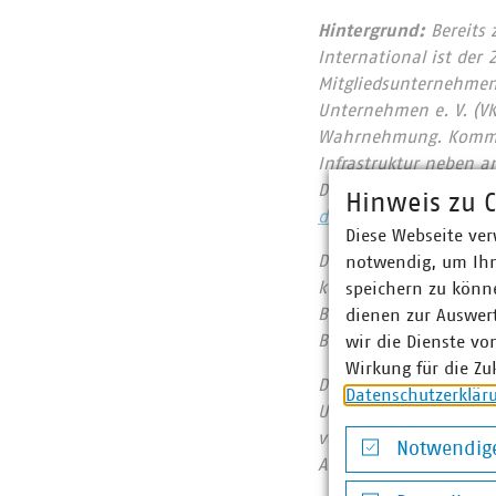
Hintergrund:
Bereits 
International ist der
Mitgliedsunternehmen 
Unternehmen e. V. (VK
Wahrnehmung. Kommun
Infrastruktur neben a
Daseinsvorsorge ab. 
Hinweis zu C
daseinsvorsorge.vku.d
Diese Webseite ver
Der
Kommunale Arbeit
notwendig, um Ihn
kommunale Einrichtung
speichern zu könne
Bayerns und der zwei
dienen zur Auswer
Berlin (VKA).
wir die Dienste vo
Wirkung für die Zu
Die
Landesgruppe Ba
Datenschutzerklär
Unternehmen in Bayern
von über 2 Milliarden
Notwendige
Arbeitgeber für über 3
Notwendige Co