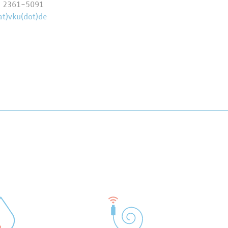
9 2361-5091
at)vku(dot)de