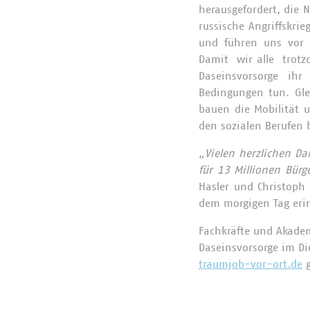
herausgefordert, die 
russische Angriffskri
und führen uns vor A
Damit wir alle trotz
Daseinsvorsorge ihr
Bedingungen tun. Glei
bauen die Mobilität u
den sozialen Berufen b
„
Vielen herzlichen Da
für 13 Millionen Bür
Hasler und Christoph
dem morgigen Tag erin
Fachkräfte und Akadem
Daseinsvorsorge im Di
traumjob-vor-ort.de
g